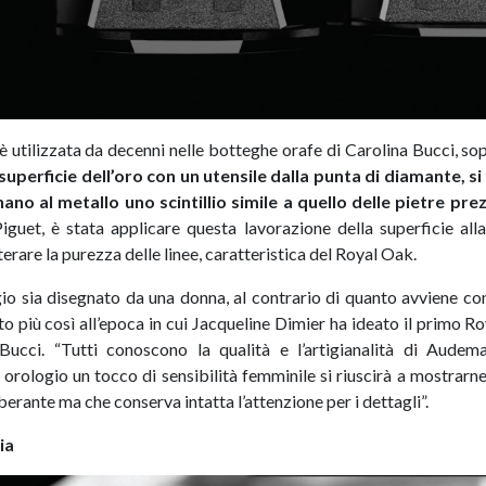
 è utilizzata da decenni nelle botteghe orafe di Carolina Bucci, sop
superficie dell’oro con un utensile dalla punta di diamante, s
no al metallo uno scintillio simile a quello delle pietre prez
iguet, è stata applicare questa lavorazione della superficie alla
terare la purezza delle linee, caratteristica del Royal Oak.
gio sia disegnato da una donna, al contrario di quanto avviene co
nto più così all’epoca in cui Jacqueline Dimier ha ideato il primo 
 Bucci. “Tutti conoscono la qualità e l’artigianalità di Audem
orologio un tocco di sensibilità femminile si riuscirà a mostrarne
erante ma che conserva intatta l’attenzione per i dettagli”.
ia