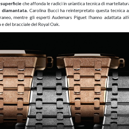
 superficie
che affonda le radici in un’antica tecnica di martellatur
 o diamantata.
Carolina Bucci ha reinterpretato questa tecnica a
raneo, mentre gli esperti Audemars Piguet l’hanno adattata all’
a e del bracciale del Royal Oak.