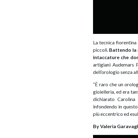
La tecnica fiorentina
piccoli.
Battendo la 
intaccature che dona
artigiani Audemars P
dell’orologio senza al
“È raro che un orolo
gioielleria, ed era ta
dichiarato Carolina
infondendo in questo 
più eccentrico ed esub
By Valeria Garavagl