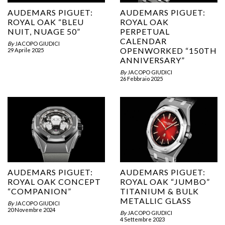
AUDEMARS PIGUET:
AUDEMARS PIGUET:
ROYAL OAK “BLEU
ROYAL OAK
NUIT, NUAGE 50”
PERPETUAL
CALENDAR
By
JACOPO GIUDICI
OPENWORKED “150TH
29 Aprile 2025
ANNIVERSARY”
By
JACOPO GIUDICI
26 Febbraio 2025
AUDEMARS PIGUET:
AUDEMARS PIGUET:
ROYAL OAK CONCEPT
ROYAL OAK “JUMBO”
“COMPANION”
TITANIUM & BULK
METALLIC GLASS
By
JACOPO GIUDICI
20 Novembre 2024
By
JACOPO GIUDICI
4 Settembre 2023