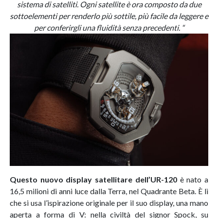
sistema di satelliti. Ogni satellite è ora composto da due
sottoelementi per renderlo più sottile, più facile da leggere e
per conferirgli una fluidità senza precedenti. “
Questo nuovo display satellitare dell’UR-120
è nato a
16,5 milioni di anni luce dalla Terra, nel Quadrante Beta. È lì
che si usa l’ispirazione originale per il suo display, una mano
aperta a forma di V: nella civiltà del signor Spock, su