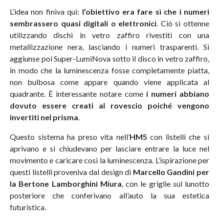
L’idea non finiva qui:
l’obiettivo era fare sì che i numeri
sembrassero quasi digitali o elettronici
. Ciò si ottenne
utilizzando dischi in vetro zaffiro rivestiti con una
metallizzazione nera, lasciando i numeri trasparenti. Si
aggiunse poi Super-LumiNova sotto il disco in vetro zaffiro,
in modo che la luminescenza fosse completamente piatta,
non bulbosa come appare quando viene applicata al
quadrante. È interessante notare come
i numeri abbiano
dovuto essere creati al rovescio poiché vengono
invertiti nel prisma
.
Questo sistema ha preso vita nell’
HM5
con listelli che si
aprivano e si chiudevano per lasciare entrare la luce nel
movimento e caricare così la luminescenza. L’ispirazione per
questi listelli proveniva dal design di
Marcello Gandini per
la Bertone Lamborghini Miura
, con le griglie sul lunotto
posteriore che conferivano all’auto la sua estetica
futuristica.