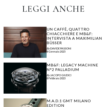
LEGGI ANCHE
UN CAFFÈ, QUATTRO
CHIACCHIERE E MB&F:
INTERVISTA A MAXIMILIAN
BÜSSER
By
DAVIDE PASSONI
8 Gennaio 2025
MB&F: LEGACY MACHINE
N°2 PALLADIUM
By
JACOPO GIUDICI
8 Febbraio 2023
M.A.D.1 GMT MILANO
EDITION