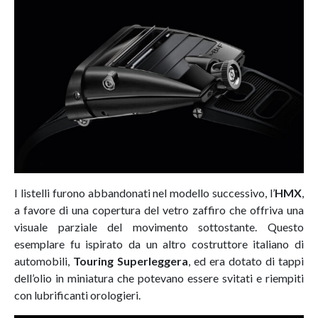
I listelli furono abbandonati nel modello successivo, l’
HMX
,
a favore di una copertura del vetro zaffiro che offriva una
visuale parziale del movimento sottostante. Questo
esemplare fu ispirato da un altro costruttore italiano di
automobili,
Touring Superleggera
, ed era dotato di tappi
dell’olio in miniatura che potevano essere svitati e riempiti
con lubrificanti orologieri.