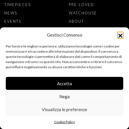
TIMEPIECES
PRE-LOVED
NEWS
WATCHOUSE
EVENTS
ABOUT
STORIES
CONTATTI
Gestisci Consenso
HANDS-ON
Per fornire le migliori esperienze, utilizziamo tecnologie come i cookie per
INTERVIEWS
PRIVACY POLICY
memorizzare e/o accedere alle informazioni del dispositivo. Il consenso a
SMART ONES
COOKIE POLICY
queste tecnologie ci permetterà di elaborare dati come il comportamento di
navigazione o ID unici su questo sito. Non acconsentire o ritirare il consenso
può influire negativamente su alcune caratteristiche e funzioni.
ISCRIVITI ALLA NEWSLETTER
Accetta
ACCONSENTO AL TRATTAMENTO DEI MIEI DATI PERSONALI PER
Nega
L’ISCRIZIONE ALLA NEWSLETTER, AI SENSI DEL REGOLAMENTO
Visualizza le preferenze
(UE) 2016/679 (GDPR). DICHIARO DI AVER LETTO
L’INFORMATIVA SULLA PRIVACY.
Cookie Policy