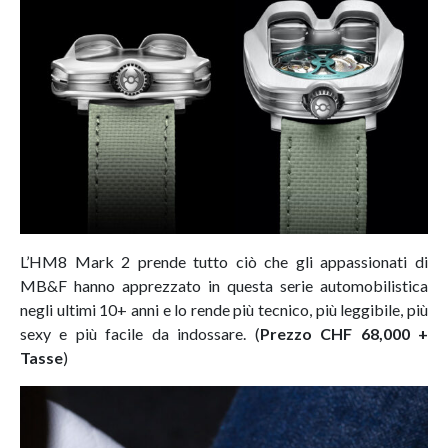
L’HM8 Mark 2 prende tutto ciò che gli appassionati di
MB&F hanno apprezzato in questa serie automobilistica
negli ultimi 10+ anni e lo rende più tecnico, più leggibile, più
sexy e più facile da indossare. (
Prezzo CHF 68,000 +
Tasse
)