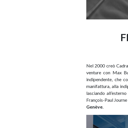
F
Nel 2000 creò Cadrani
venture con Max Bus
indipendente, che co
manifattura, alla in
lasciando all’esterno
François-Paul Journe 
Genève
.