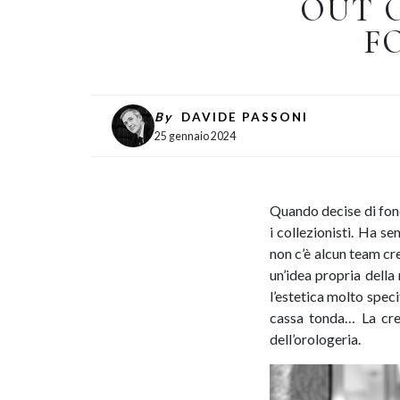
OUT O
F
By
DAVIDE PASSONI
25 gennaio 2024
Quando decise di fon
i collezionisti. Ha s
non c’è alcun team cre
un’idea propria della
l’estetica molto specif
cassa tonda… La cr
dell’orologeria.