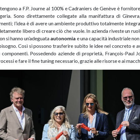
engono a F.P. Journe al 100% e Cadraniers de Genève è fornitore 
geria. Sono direttamente collegate alla manifattura di Ginevra
nti; l’idea è di avere un ambiente produttivo totalmente integra
etamente libero di creare ciò che vuole. In azienda riveste un ruo
non si hanno un’adeguata
autonomia
e una capacità industriale non
 bisogno. Così si possono trasferire subito le idee nel concreto e a
ti i componenti. Possedendo aziende di proprietà, François-Paul J
ocessi e fare il fine tuning necessario, grazie alle risorse e ai macchi