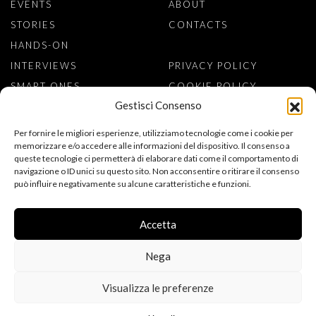
EVENTS
ABOUT
STORIES
CONTACTS
HANDS-ON
INTERVIEWS
PRIVACY POLICY
SMART ONES
COOKIE POLICY
Gestisci Consenso
SIGN TO NEWSLETTER
Per fornire le migliori esperienze, utilizziamo tecnologie come i cookie per
memorizzare e/o accedere alle informazioni del dispositivo. Il consenso a
queste tecnologie ci permetterà di elaborare dati come il comportamento di
navigazione o ID unici su questo sito. Non acconsentire o ritirare il consenso
può influire negativamente su alcune caratteristiche e funzioni.
ACCONSENTO AL TRATTAMENTO DEI MIEI DATI PERSONALI PER
L’ISCRIZIONE ALLA NEWSLETTER, AI SENSI DEL REGOLAMENTO
(UE) 2016/679 (GDPR). DICHIARO DI AVER LETTO
Accetta
L’INFORMATIVA SULLA PRIVACY.
Nega
Visualizza le preferenze
FOLLOW US