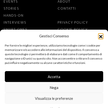
EVENTS
ABOUT
STORIES
CONTATTI
HANDS-ON
INTERVIEWS
PRIVACY POLICY
SMART ONES
COOKIE POLICY
Gestisci Consenso
ISCRIVITI ALLA NEWSLETTER
Per fornire le migliori esperienze, utilizziamo tecnologie come i cookie per
memorizzare e/o accedere alle informazioni del dispositivo. Il consenso a
queste tecnologie ci permetterà di elaborare dati come il comportamento di
navigazione o ID unici su questo sito. Non acconsentire o ritirare il consenso
può influire negativamente su alcune caratteristiche e funzioni.
ACCONSENTO AL TRATTAMENTO DEI MIEI DATI PERSONALI PER
L’ISCRIZIONE ALLA NEWSLETTER, AI SENSI DEL REGOLAMENTO
(UE) 2016/679 (GDPR). DICHIARO DI AVER LETTO
Accetta
L’INFORMATIVA SULLA PRIVACY.
Nega
Visualizza le preferenze
FOLLOW US