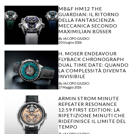
MB&F HM12 THE
GUARDIAN: IL RITORNO
DELLA FANTASCIENZA
MECCANICA SECONDO
MAXIMILIAN BÜSSER
By
JACOPO GIUDICI
10 Giugno 2026
H. MOSER ENDEAVOUR
FLYBACK CHRONOGRAPH
DUAL TIME DATE: QUANDO
LA COMPLESSITÀ DIVENTA
INVISIBILE
By
JACOPO GIUDICI
27 Maggio 2026
ARMIN STROM MINUTE
REPEATER RESONANCE
12:59 FIRST EDITION: LA
RIPETIZIONE MINUTI CHE
RIDEFINISCE IL LIMITE DEL
TEMPO
By
JACOPO GIUDICI