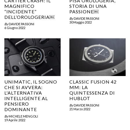
CARTIER CRASH: IL
PISA OROLOGERIA,
MAGNIFICO
STORIA DI UNA
“INCIDENTE”
PASSIONE￼
DELL’OROLOGERIA￼
By
DAVIDE PASSONI
30 Maggio 2022
By
DAVIDE PASSONI
6 Giugno 2022
UNIMATIC, IL SOGNO
CLASSIC FUSION 42
CHE SI AVVERA:
MM: LA
L'ALTERNATIVA
QUINTESSENZA DI
INTELLIGENTE AL
HUBLOT
PENSIERO
By
DAVIDE PASSONI
DOMINANTE
21 Marzo 2022
By
MICHELE MENGOLI
19 Aprile 2022