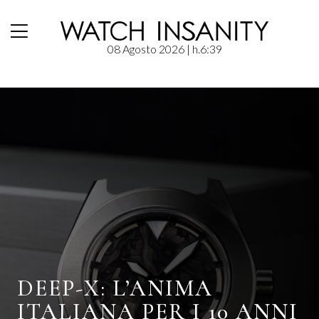
08 Agosto 2026
| h.6:39
Home
/
Stories
DEEP-X: L’ANIMA
ITALIANA PER I 10 ANNI