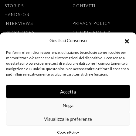
STORIES
CONTATTI
HANDS-ON
INTERVIEWS
PRIVACY POLICY
SMART ONES
COOKIE POLICY
Gestisci Consenso
ISCRIVITI ALLA NEWSLETTER
Per fornire le migliori esperienze, utilizziamo tecnologie come i cookie per
memorizzare e/o accedere alle informazioni del dispositivo. Il consenso a
queste tecnologie ci permetterà di elaborare dati come il comportamento di
navigazione o ID unici su questo sito. Non acconsentire o ritirare il consenso
può influire negativamente su alcune caratteristiche e funzioni.
ACCONSENTO AL TRATTAMENTO DEI MIEI DATI PERSONALI PER
L’ISCRIZIONE ALLA NEWSLETTER, AI SENSI DEL REGOLAMENTO
(UE) 2016/679 (GDPR). DICHIARO DI AVER LETTO
Accetta
L’INFORMATIVA SULLA PRIVACY.
Nega
Visualizza le preferenze
FOLLOW US
Copyright © 2015-2026 Watch Insanity - All rights reserved
Cookie Policy