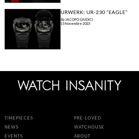
URWERK: UR-230 “EAGLE”
By
JACOPO GIUDICI
15 Novembre 2023
TIMEPIECES
PRE-LOVED
NEWS
WATCHOUSE
EVENTS
ABOUT