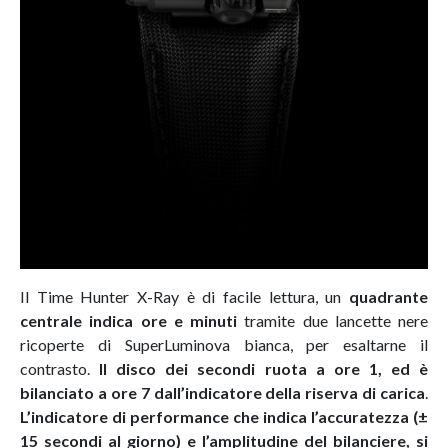
Il Time Hunter X-Ray è di facile lettura, un
quadrante
centrale indica ore e minuti
tramite due lancette nere
ricoperte di SuperLuminova bianca, per esaltarne il
contrasto.
Il disco dei secondi ruota a ore 1, ed è
bilanciato a ore 7 dall’indicatore della riserva di carica
.
L’indicatore di performance che indica l’accuratezza (±
15 secondi al giorno) e l’amplitudine del bilanciere, si