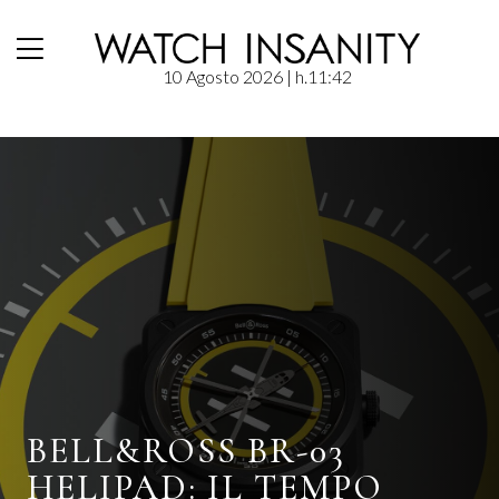
10 Agosto 2026
| h.11:42
Home
/
Bell&Ross
BELL&ROSS BR-03
HELIPAD: IL TEMPO