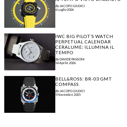
By
JACOPO GIUDICI
6 Luglio 2026
IWC BIG PILOT’S WATCH
PERPETUAL CALENDAR
CERALUME: ILLUMINA IL
TEMPO
By
DAVIDE PASSONI
14 Aprile 2026
BELL&ROSS: BR-03 GMT
COMPASS
By
JACOPO GIUDICI
5 Novembre 2025