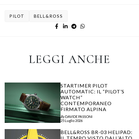
PILOT
BELL&ROSS
LEGGI ANCHE
STARTIMER PILOT
AUTOMATIC: IL “PILOT’S
WATCH”
CONTEMPORANEO
FIRMATO ALPINA
By
DAVIDE PASSONI
25 Luglio 2026
BELL&ROSS BR-03 HELIPAD:
IL TEMPO VISTO DALL’ALTO