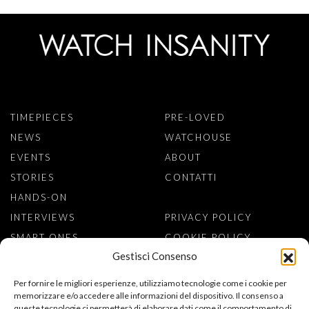
TIMEPIECES
PRE-LOVED
NEWS
WATCHOUSE
EVENTS
ABOUT
STORIES
CONTATTI
HANDS-ON
INTERVIEWS
PRIVACY POLICY
SMART ONES
COOKIE POLICY
Gestisci Consenso
ISCRIVITI ALLA NEWSLETTER
Per fornire le migliori esperienze, utilizziamo tecnologie come i cookie per
memorizzare e/o accedere alle informazioni del dispositivo. Il consenso a
queste tecnologie ci permetterà di elaborare dati come il comportamento di