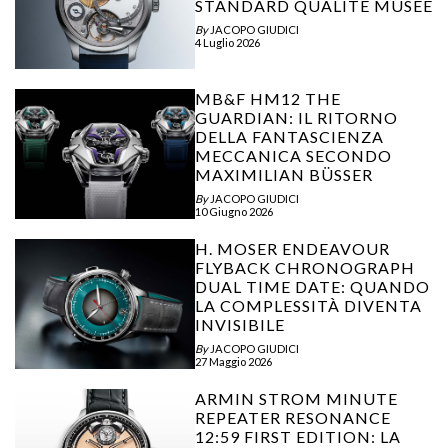
STANDARD QUALITÉ MUSÉE
By
JACOPO GIUDICI
4 Luglio 2026
MB&F HM12 THE
GUARDIAN: IL RITORNO
DELLA FANTASCIENZA
MECCANICA SECONDO
MAXIMILIAN BÜSSER
By
JACOPO GIUDICI
10 Giugno 2026
H. MOSER ENDEAVOUR
FLYBACK CHRONOGRAPH
DUAL TIME DATE: QUANDO
LA COMPLESSITÀ DIVENTA
INVISIBILE
By
JACOPO GIUDICI
27 Maggio 2026
ARMIN STROM MINUTE
REPEATER RESONANCE
12:59 FIRST EDITION: LA