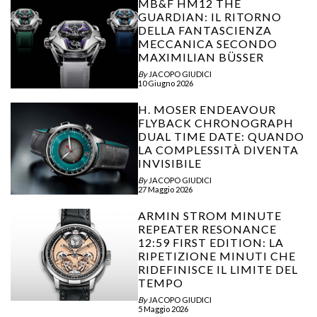
MB&F HM12 THE
GUARDIAN: IL RITORNO
DELLA FANTASCIENZA
MECCANICA SECONDO
MAXIMILIAN BÜSSER
By
JACOPO GIUDICI
10 Giugno 2026
H. MOSER ENDEAVOUR
FLYBACK CHRONOGRAPH
DUAL TIME DATE: QUANDO
LA COMPLESSITÀ DIVENTA
INVISIBILE
By
JACOPO GIUDICI
27 Maggio 2026
ARMIN STROM MINUTE
REPEATER RESONANCE
12:59 FIRST EDITION: LA
RIPETIZIONE MINUTI CHE
RIDEFINISCE IL LIMITE DEL
TEMPO
By
JACOPO GIUDICI
5 Maggio 2026