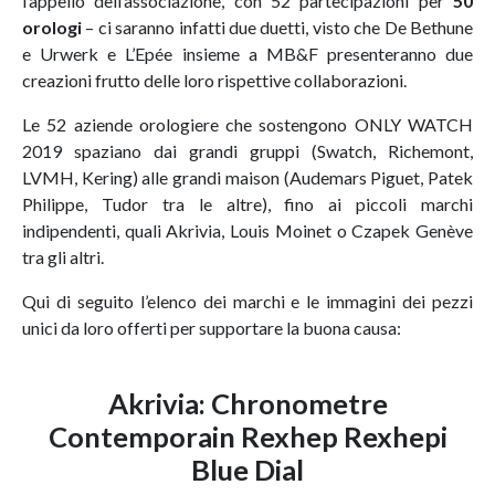
l’appello dell’associazione, con 52 partecipazioni per
50
orologi
– ci saranno infatti due duetti, visto che De Bethune
e Urwerk e L’Epée insieme a MB&F presenteranno due
creazioni frutto delle loro rispettive collaborazioni.
Le 52 aziende orologiere che sostengono ONLY WATCH
2019 spaziano dai grandi gruppi (Swatch, Richemont,
LVMH, Kering) alle grandi maison (Audemars Piguet, Patek
Philippe, Tudor tra le altre), fino ai piccoli marchi
indipendenti, quali Akrivia, Louis Moinet o Czapek Genève
tra gli altri.
Qui di seguito l’elenco dei marchi e le immagini dei pezzi
unici da loro offerti per supportare la buona causa:
Akrivia:
Chronometre
Contemporain Rexhep Rexhepi
Blue Dial