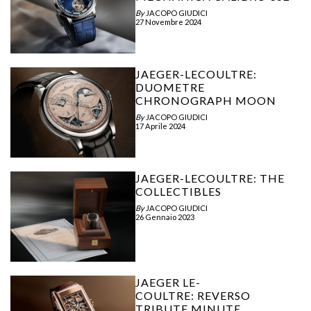
By
JACOPO GIUDICI
27 Novembre 2024
JAEGER-LECOULTRE:
DUOMETRE
CHRONOGRAPH MOON
By
JACOPO GIUDICI
17 Aprile 2024
JAEGER-LECOULTRE: THE
COLLECTIBLES
By
JACOPO GIUDICI
26 Gennaio 2023
JAEGER LE-
COULTRE: REVERSO
TRIBUTE MINUTE