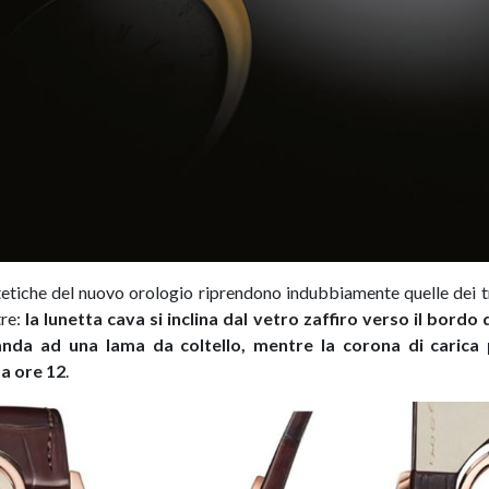
tetiche del nuovo orologio riprendono indubbiamente quelle dei t
tre:
la lunetta cava si inclina dal vetro zaffiro verso il bordo
anda ad una lama da coltello, mentre la corona di carica p
 a ore 12
.