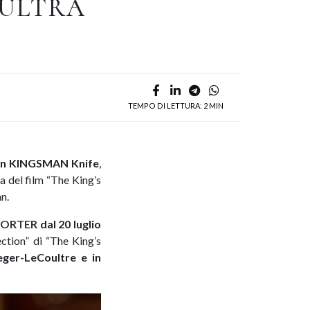
 ULTRA
TEMPO DI LETTURA: 2 MIN
hin KINGSMAN Knife
,
a del film “The King’s
n.
PORTER
dal 20 luglio
ction” di “The King’s
eger-LeCoultre e in