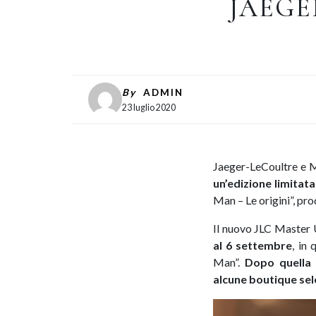
JAEGE
By
ADMIN
23 luglio 2020
Jaeger-LeCoultre e 
un’edizione limitata
Man – Le origini”, p
Il nuovo JLC Master 
al 6 settembre
, in
Man”.
Dopo quella 
alcune boutique se