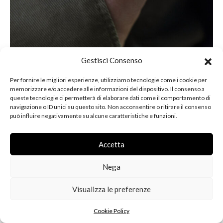
Gestisci Consenso
L’Automatique è il risultato di una dedizione al lavoro e di un
Per fornire le migliori esperienze, utilizziamo tecnologie come i cookie per
approccio all’orologeria discendenti di uno stile che, come
memorizzare e/o accedere alle informazioni del dispositivo. Il consenso a
amano dire in manifattura, è “
intriso della visione dei
queste tecnologie ci permetterà di elaborare dati come il comportamento di
Maestri dell’Illuminismo, di cui François-Paul è l’erede
navigazione o ID unici su questo sito. Non acconsentire o ritirare il consenso
può influire negativamente su alcune caratteristiche e funzioni.
dell’approccio intellettuale della professione e del suo
rapporto con l’oggetto
”.
Accetta
Nega
Visualizza le preferenze
Cookie Policy