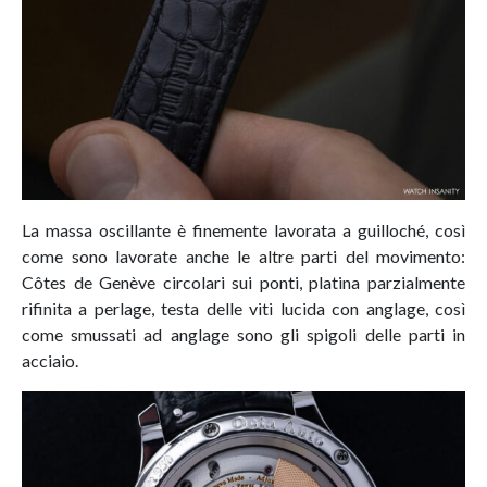
La massa oscillante è finemente lavorata a guilloché, così
come sono lavorate anche le altre parti del movimento:
Côtes de Genève circolari sui ponti, platina parzialmente
rifinita a perlage, testa delle viti lucida con anglage, così
come smussati ad anglage sono gli spigoli delle parti in
acciaio.