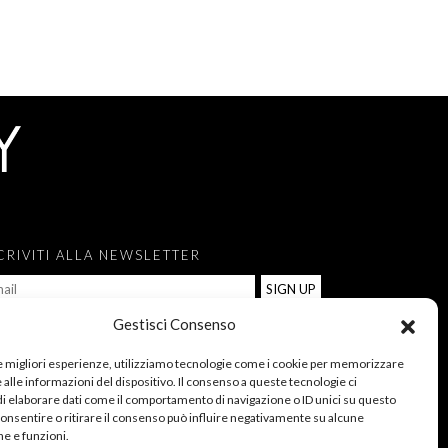
CRIVITI ALLA NEWSLETTER
Gestisci Consenso
ACCONSENTO AL TRATTAMENTO DEI MIEI DATI
RSONALI PER L’ISCRIZIONE ALLA NEWSLETTER, AI
le migliori esperienze, utilizziamo tecnologie come i cookie per memorizzare
alle informazioni del dispositivo. Il consenso a queste tecnologie ci
NSI DEL REGOLAMENTO (UE) 2016/679 (GDPR).
i elaborare dati come il comportamento di navigazione o ID unici su questo
CHIARO DI AVER LETTO
L’INFORMATIVA SULLA
consentire o ritirare il consenso può influire negativamente su alcune
IVACY.
he e funzioni.