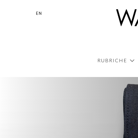
EN
RUBRICHE
Home
/
DENIM