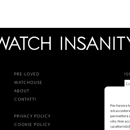
PRE-LOVED
IS
WATCHOUSE
ABOUT
CONTATTI
PE
Per fornire 
e/o accedere 
SE
permetterà d
PRIVACY POLICY
DI
sito. Non ac
COOKIE POLICY
PR
caratteristic