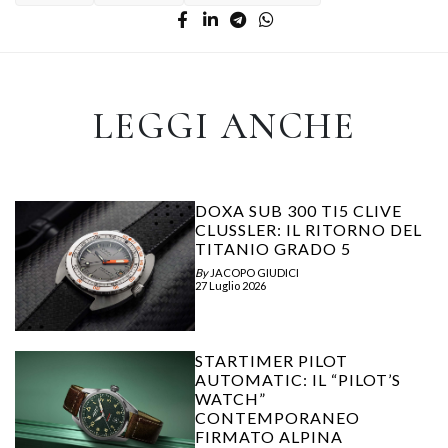
LEGGI ANCHE
DOXA SUB 300 TI5 CLIVE
CLUSSLER: IL RITORNO DEL
TITANIO GRADO 5
By
JACOPO GIUDICI
27 Luglio 2026
STARTIMER PILOT
AUTOMATIC: IL “PILOT’S
WATCH”
CONTEMPORANEO
FIRMATO ALPINA