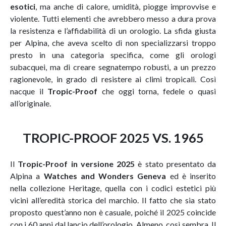
esotici
, ma anche di calore, umidità, piogge improvvise e
violente. Tutti elementi che avrebbero messo a dura prova
la resistenza e l’affidabilità di un orologio. La sfida giusta
per Alpina, che aveva scelto di non specializzarsi troppo
presto in una categoria specifica, come gli orologi
subacquei, ma di creare segnatempo robusti, a un prezzo
ragionevole, in grado di resistere ai climi tropicali. Così
nacque il
Tropic-Proof
che oggi torna, fedele o quasi
all’originale.
TROPIC-PROOF 2025 VS. 1965
Il
Tropic-Proof in versione 2025
è stato presentato da
Alpina a
Watches and Wonders Geneva
ed è inserito
nella collezione Heritage, quella con i codici estetici più
vicini all’eredità storica del marchio. Il fatto che sia stato
proposto quest’anno non è casuale, poiché il 2025 coincide
con i 60 anni dal lancio dell’orologio. Almeno, così sembra. Il