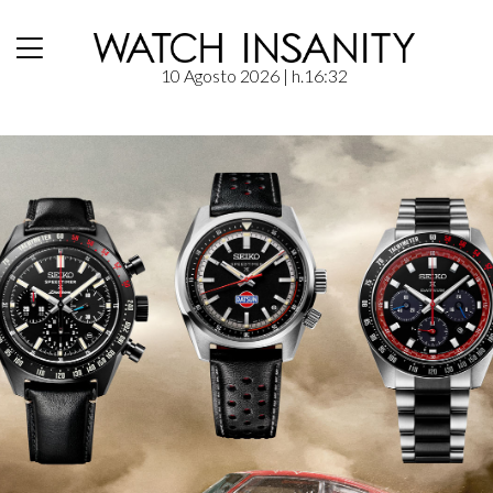
10 Agosto 2026
| h.16:32
Home
/
Events
/
Seiko Life Experience: Marrakech Express