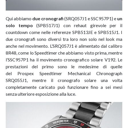
Qui abbiamo
due cronografi
(SRQ057J1 e SSC957P1) e
un
solo tempo
(SPB517J1) con rehaut girevole per il
countdown come nelle referenze SPB513JE e SPB515J1. I
due cronografi sono diversi tra loro non solo nel look ma
anche nel movimento. L’SRQ057J1 è alimentato dal calibro
8R48, come lo Speedtimer che abbiamo visto prima, mentre
l’SSC957P1 ha il movimento cronografico solare V192. Le
prestazioni del primo sono le medesime di quelle
del Prospex Speedtimer Mechanical Chronograph
SRQ055J1, mentre il cronografo solare una volta
completamente caricato può funzionare fino a sei mesi
senza ulteriore esposizione alla luce.