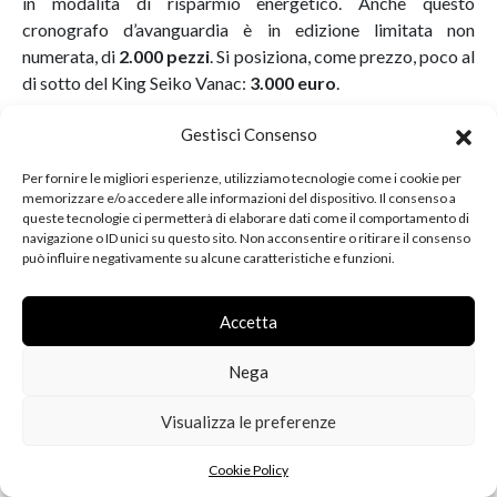
in modalità di risparmio energetico. Anche questo
cronografo d’avanguardia è in edizione limitata non
numerata, di
2.000 pezzi
. Si posiziona, come prezzo, poco al
di sotto del King Seiko Vanac:
3.000 euro
.
Gestisci Consenso
CONCLUSIONI
Per fornire le migliori esperienze, utilizziamo tecnologie come i cookie per
memorizzare e/o accedere alle informazioni del dispositivo. Il consenso a
queste tecnologie ci permetterà di elaborare dati come il comportamento di
Questa panoramica non è servita solo a illustrare sei
navigazione o ID unici su questo sito. Non acconsentire o ritirare il consenso
referenze che, probabilmente, entreranno nella storia
può influire negativamente su alcune caratteristiche e funzioni.
di
Seiko
per il fatto di essere dedicate ai suoi
145 anni
.
Pensiamo infatti che l’aver coinvolto nelle celebrazioni
Accetta
alcune delle sue collezioni simbolo, dando a ciascun
orologio una personalità e una identità chiare e coerenti, sia
Nega
stata una scelta intelligente perché in linea con il messaggio
che crediamo voglia dare il brand.
Visualizza le preferenze
Che è un messaggio di continuità nella ricerca
Cookie Policy
della
qualità
e della
precisione
, attraverso i secoli, legato a