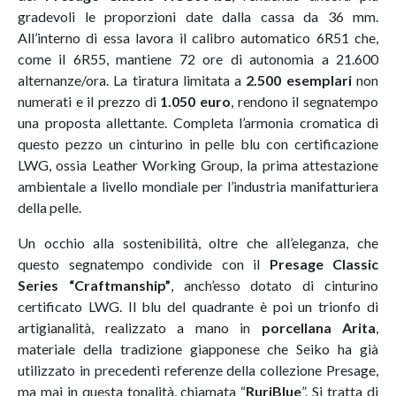
gradevoli le proporzioni date dalla cassa da 36 mm.
All’interno di essa lavora il calibro automatico 6R51 che,
come il 6R55, mantiene 72 ore di autonomia a 21.600
alternanze/ora. La tiratura limitata a
2.500 esemplari
non
numerati e il prezzo di
1.050 euro
, rendono il segnatempo
una proposta allettante. Completa l’armonia cromatica di
questo pezzo un cinturino in pelle blu con certificazione
LWG, ossia Leather Working Group, la prima attestazione
ambientale a livello mondiale per l’industria manifatturiera
della pelle.
Un occhio alla sostenibilità, oltre che all’eleganza, che
questo segnatempo condivide con il
Presage Classic
Series “Craftmanship”
, anch’esso dotato di cinturino
certificato LWG. Il blu del quadrante è poi un trionfo di
artigianalità, realizzato a mano in
porcellana Arita
,
materiale della tradizione giapponese che Seiko ha già
utilizzato in precedenti referenze della collezione Presage,
ma mai in questa tonalità, chiamata “
RuriBlue
”. Si tratta di