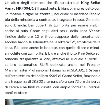
Un altro degli elementi che dà carattere al
King Seiko
Vanac
HKF004J1
è il quadrante. È bianco, impreziosito con
un motivo a righe orizzontali, nel quale si inserisce l’anello
blu della minuteria a contrasto, integrato in esso. Gli indici
sono bianchi, ben coperti di Lumibrite per essere visibili
anche al buio. Come negli altri pezzi della linea
Vanac
,
l’indice delle ore 12 e il contrappeso della lancetta dei
secondi hanno la silhouette della lettera “V”, emblema della
linea. Blu sono anche le lancette, con quelle di ore e minuti
arricchite con Lumibrite. E blu è anche il logo King Seiko sul
fondello trasparente a vite, attraverso il quale si vede il
calibro automatico 8L45 utilizzato anche nel Prospex
Marinemaster Professional Titanium, ref. SLA081J1. Si basa
sull’architettura del calibro 9S65 di Grand Seiko, funziona a
una frequenza di 28.800 alternanze/ora con 72 ore di riserva
di carica e ha finiture curate, con ampie “côtes” su platina,
ponti e rotore.