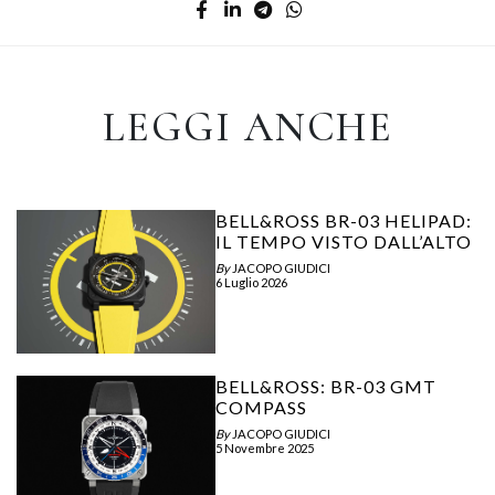
LEGGI ANCHE
BELL&ROSS BR-03 HELIPAD:
IL TEMPO VISTO DALL’ALTO
By
JACOPO GIUDICI
6 Luglio 2026
BELL&ROSS: BR-03 GMT
COMPASS
By
JACOPO GIUDICI
5 Novembre 2025