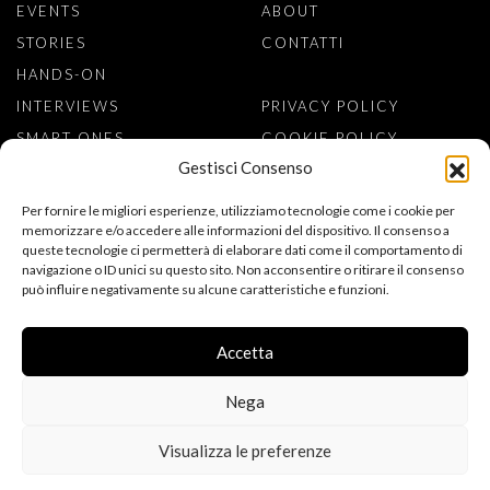
EVENTS
ABOUT
STORIES
CONTATTI
HANDS-ON
INTERVIEWS
PRIVACY POLICY
SMART ONES
COOKIE POLICY
Gestisci Consenso
ISCRIVITI ALLA NEWSLETTER
Per fornire le migliori esperienze, utilizziamo tecnologie come i cookie per
memorizzare e/o accedere alle informazioni del dispositivo. Il consenso a
queste tecnologie ci permetterà di elaborare dati come il comportamento di
navigazione o ID unici su questo sito. Non acconsentire o ritirare il consenso
può influire negativamente su alcune caratteristiche e funzioni.
ACCONSENTO AL TRATTAMENTO DEI MIEI DATI PERSONALI PER
L’ISCRIZIONE ALLA NEWSLETTER, AI SENSI DEL REGOLAMENTO
(UE) 2016/679 (GDPR). DICHIARO DI AVER LETTO
Accetta
L’INFORMATIVA SULLA PRIVACY.
Nega
Visualizza le preferenze
FOLLOW US