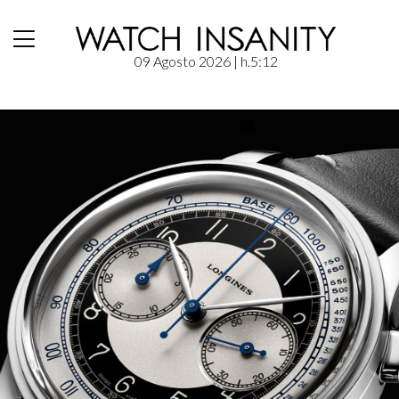
09 Agosto 2026
| h.5:12
Home
/
News
/
Longines: Heritage Classic Tuxedo