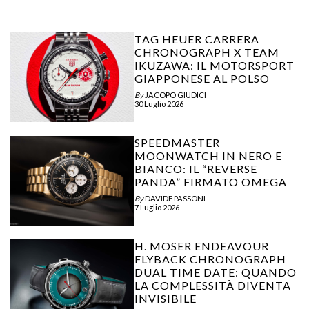
TAG HEUER CARRERA
CHRONOGRAPH X TEAM
IKUZAWA: IL MOTORSPORT
GIAPPONESE AL POLSO
By
JACOPO GIUDICI
30 Luglio 2026
SPEEDMASTER
MOONWATCH IN NERO E
BIANCO: IL “REVERSE
PANDA” FIRMATO OMEGA
By
DAVIDE PASSONI
7 Luglio 2026
H. MOSER ENDEAVOUR
FLYBACK CHRONOGRAPH
DUAL TIME DATE: QUANDO
LA COMPLESSITÀ DIVENTA
INVISIBILE