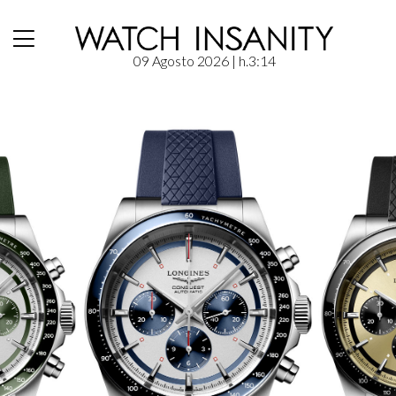
09 Agosto 2026
| h.3:14
Home
/
News
/
Longines Conquest Chronograph: istinto sportivo