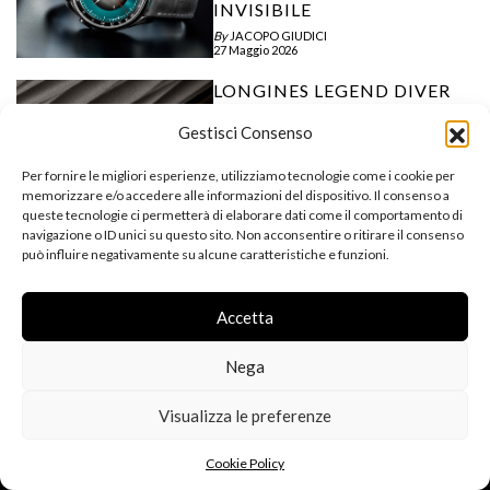
INVISIBILE
By
JACOPO GIUDICI
27 Maggio 2026
LONGINES LEGEND DIVER
59: IL NUOVO DIVER
HERITAGE DA 42 MM CON
Gestisci Consenso
CERTIFICAZIONE COSC
Per fornire le migliori esperienze, utilizziamo tecnologie come i cookie per
By
JACOPO GIUDICI
18 Maggio 2026
memorizzare e/o accedere alle informazioni del dispositivo. Il consenso a
queste tecnologie ci permetterà di elaborare dati come il comportamento di
navigazione o ID unici su questo sito. Non acconsentire o ritirare il consenso
può influire negativamente su alcune caratteristiche e funzioni.
Accetta
Nega
Visualizza le preferenze
TIMEPIECES
PRE-LOVED
Cookie Policy