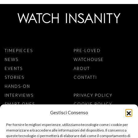
TIMEPIECES
PRE-LOVED
NEWS
WATCHOUSE
EVENTS
ABOUT
STORIES
CONTATTI
HANDS-ON
INTERVIEWS
PRIVACY POLICY
SMART ONES
COOKIE POLICY
Gestisci Consenso
ISCRIVITI ALLA NEWSLETTER
Per fornire le migliori esperienze, utilizziamo tecnologie come i cookie per
memorizzare e/o accedere alle informazioni del dispositivo. Il consenso a
queste tecnologie ci permetterà di elaborare dati come il comportamento di