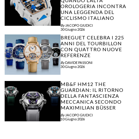
QUANDO L’ALTA
OROLOGERIA INCONTRA
UNA LEGGENDA DEL
CICLISMO ITALIANO
By
JACOPO GIUDICI
30 Giugno 2026
BREGUET CELEBRA I 225
ANNI DEL TOURBILLON
CON QUATTRO NUOVE
REFERENZE
By
DAVIDE PASSONI
30 Giugno 2026
MB&F HM12 THE
GUARDIAN: IL RITORNO
DELLA FANTASCIENZA
MECCANICA SECONDO
MAXIMILIAN BÜSSER
By
JACOPO GIUDICI
10 Giugno 2026