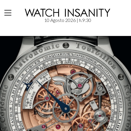
10 Agosto 2026
| h.9:30
Home
/
News
/
F.P. Journe: Astronomic Souverain