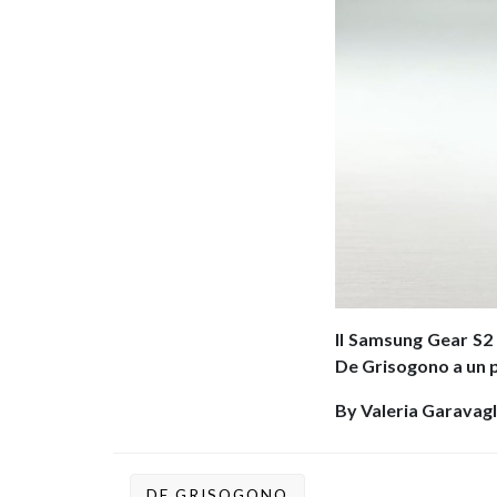
Il Samsung Gear S2 
De Grisogono a un pr
By Valeria Garavagl
DE GRISOGONO