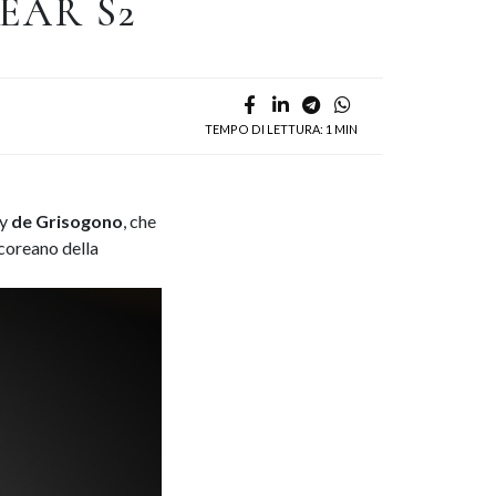
EAR S2
TEMPO DI LETTURA: 1 MIN
y
de Grisogono
, che
-coreano della