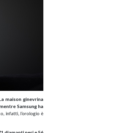
La maison ginevrina
, mentre Samsung ha
, infatti, l’orologio è
1 diamanti neri e 56