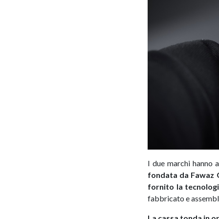
I due marchi hanno a
fondata da Fawaz G
fornito la tecnolog
fabbricato e assembla
La cassa tonda in o