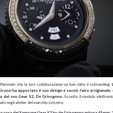
ffermato che la loro collaborazione va ben oltre il cobranding.
ruosi ha apportato il suo design e savoir-faire artigianale
ia del suo Gear S2, De Grisogono.
Eccetto il modulo elettronico
to negli atelier del marchio svizzero.
ro rosa del Samsung Gear S2 by de Grisogono misura 41mm; 7