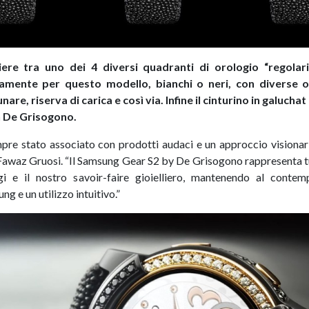
iere tra uno dei 4 diversi quadranti di orologio “regola
mente per questo modello, bianchi o neri, con diverse opz
re, riserva di carica e così via. Infine il cinturino in galucha
n De Grisogono.
e stato associato con prodotti audaci e un approccio visionario 
 Fawaz Gruosi. “Il Samsung Gear S2 by De Grisogono rappresenta t
gi e il nostro savoir-faire gioielliero, mantenendo al contem
g e un utilizzo intuitivo.”