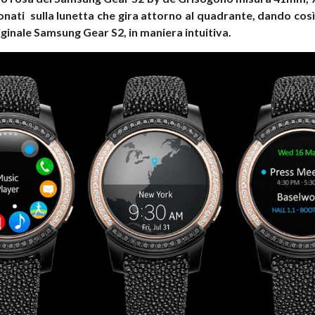
onati sulla lunetta che gira attorno al quadrante, dando così
iginale Samsung Gear S2, in maniera intuitiva.