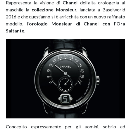
Rappresenta la visione di
Chanel
dell’alta orologeria al
maschile la
collezione Monsieur,
lanciata a Baselworld
2016 e che quest’anno si è arricchita con un nuovo raffinato
modello, l’
orologio Monsieur di Chanel con l’Ora
Saltante
.
Concepito espressamente per gli uomini, sobrio ed