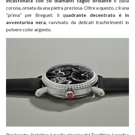
incastonata con 58 diamanti taglio brillante
e dalla
corona, ornata da una pietra preziosa. Oltre a questo, c’è una
“prima” per Breguet: il q
uadrante decentrato è in
avventurina nera
, ravvivato da delicati trasferimenti in
polvere color argento.
Per il resto, l’estetica è quella classica del Tradition. I ponti e