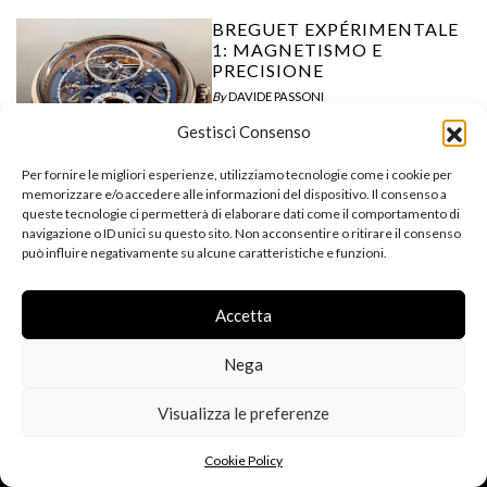
BREGUET EXPÉRIMENTALE
1: MAGNETISMO E
PRECISIONE
By
DAVIDE PASSONI
16 Dicembre 2025
Gestisci Consenso
Per fornire le migliori esperienze, utilizziamo tecnologie come i cookie per
BELL&ROSS: BR-03 GMT
memorizzare e/o accedere alle informazioni del dispositivo. Il consenso a
COMPASS
queste tecnologie ci permetterà di elaborare dati come il comportamento di
navigazione o ID unici su questo sito. Non acconsentire o ritirare il consenso
By
JACOPO GIUDICI
può influire negativamente su alcune caratteristiche e funzioni.
5 Novembre 2025
Accetta
Nega
Visualizza le preferenze
Cookie Policy