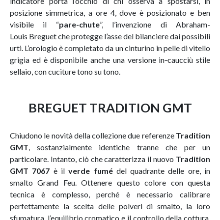
indicatore porta l’occhio di chi osserva a spostarsi, in
posizione simmetrica, a ore 4, dove è posizionato e ben
visibile il “
pare-chute
”, l’invenzione di Abraham-
Louis Breguet che protegge l’asse del bilanciere dai possibili
urti. L’orologio è completato da un cinturino in pelle di vitello
grigia ed è disponibile anche una versione in
caucciù stile
sellaio, con cuciture tono su tono.
BREGUET TRADITION GMT
Chiudono le novità della collezione due referenze
Tradition
GMT
, sostanzialmente identiche tranne che per un
particolare. Intanto, ciò che caratterizza il nuovo
Tradition
GMT 7067
è il
verde fumé
del quadrante delle ore, in
smalto Grand Feu. Ottenere questo colore con questa
tecnica è complesso, perché è necessario calibrare
perfettamente la scelta delle polveri di smalto, la loro
sfumatura, l’equilibrio cromatico e il controllo della cottura,