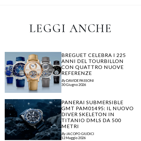
LEGGI ANCHE
BREGUET CELEBRA I 225
ANNI DEL TOURBILLON
CON QUATTRO NUOVE
REFERENZE
By
DAVIDE PASSONI
30 Giugno 2026
PANERAI SUBMERSIBLE
GMT PAM01495: IL NUOVO
DIVER SKELETON IN
TITANIO DMLS DA 500
METRI
By
JACOPO GIUDICI
12 Maggio 2026