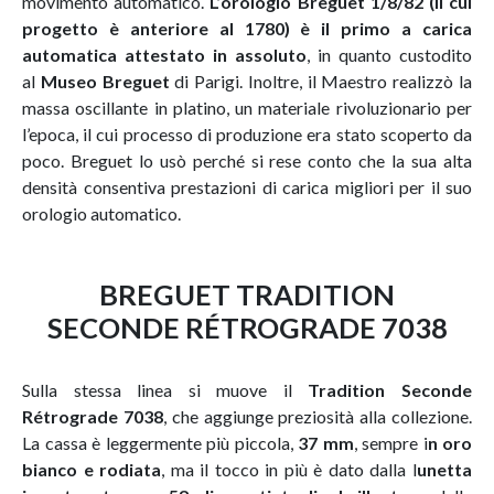
movimento automatico.
L’orologio Breguet 1/8/82 (il cui
progetto è anteriore al 1780) è il primo a carica
automatica attestato in assoluto
, in quanto custodito
al
Museo Breguet
di Parigi. Inoltre, il Maestro realizzò la
massa oscillante in platino, un materiale rivoluzionario per
l’epoca, il cui processo di produzione era stato scoperto da
poco. Breguet lo usò perché si rese conto che la sua alta
densità consentiva prestazioni di carica migliori per il suo
orologio automatico.
BREGUET TRADITION
SECONDE RÉTROGRADE 7038
Sulla stessa linea si muove il
Tradition Seconde
Rétrograde 7038
, che aggiunge preziosità alla collezione.
La cassa è leggermente più piccola,
37 mm
, sempre i
n oro
bianco e rodiata
, ma il tocco in più è dato dalla l
unetta