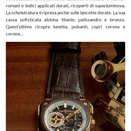
romani e indici applicati dorati, ricoperti di superluminova.
La scheletratura è ripresa anche sulle lancette dorate. La sua
cassa sofisticata abbina titanio, palissandro e bronzo.
Quest’ultimo ricopre lunetta, pulsanti, copri corona e
corona…