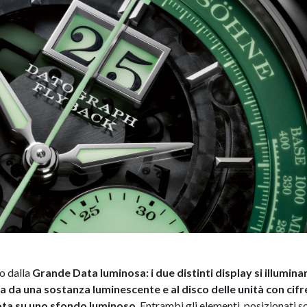
o dalla
Grande Data luminosa: i due distinti display si illumina
ta da una sostanza luminescente e al disco delle unità con cifr
ota su uno sfondo luminoso
. Entrambi gli elementi, posizionati s