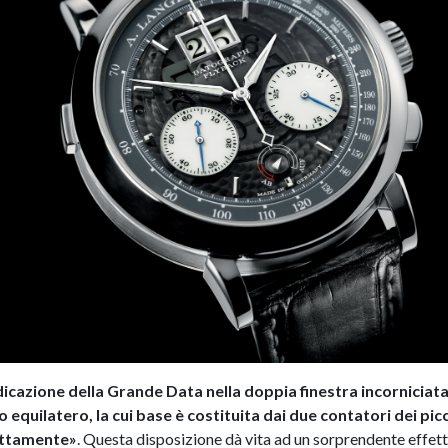
dicazione della Grande Data nella doppia finestra incorniciat
o equilatero, la cui base è costituita dai due contatori dei pic
sattamente»
. Questa disposizione dà vita ad un sorprendente effet