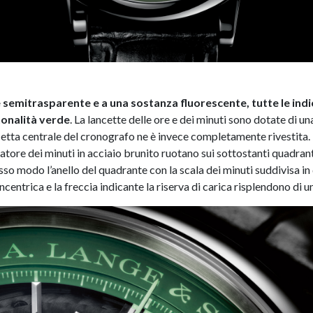
semitrasparente e a una sostanza fluorescente, tutte le indic
 tonalità verde
. La lancette delle ore e dei minuti sono dotate di u
cetta centrale del cronografo ne è invece completamente rivestita. 
atore dei minuti in acciaio brunito ruotano sui sottostanti quadranti
sso modo l’anello del quadrante con la scala dei minuti suddivisa in 
centrica e la freccia indicante la riserva di carica risplendono di un