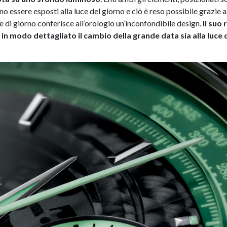
o essere esposti alla luce del giorno e ciò è reso possibile grazie a
 di giorno conferisce all’orologio un’inconfondibile design.
Il suo
in modo dettagliato il cambio della grande data sia alla luce 