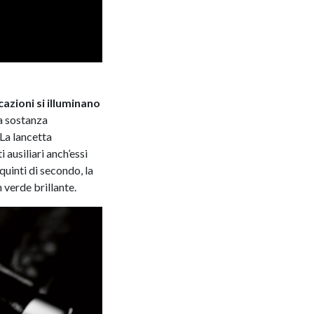
azioni si illuminano
na sostanza
La lancetta
 ausiliari anch’essi
quinti di secondo, la
 verde brillante.