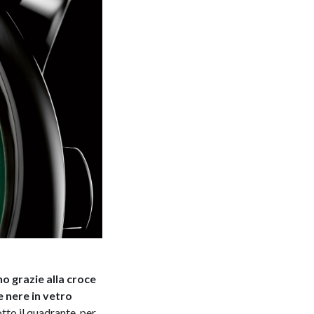
no grazie alla croce
e nere in vetro
otto il quadrante, per