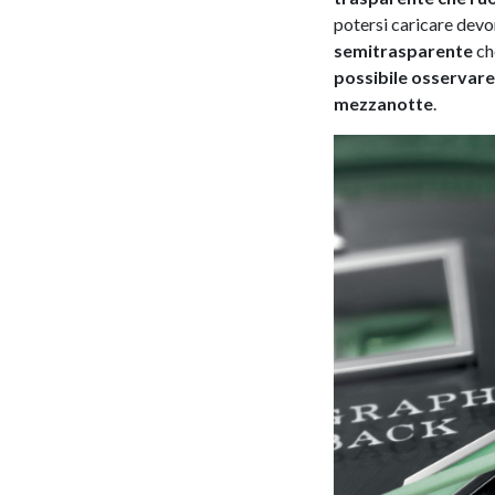
potersi caricare devon
semitrasparente
che
possibile osservare 
mezzanotte
.