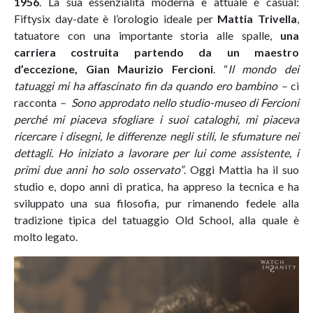
1956
. La sua essenzialità moderna è attuale e casual:
Fiftysix day-date è l’orologio ideale per
Mattia Trivella
,
tatuatore con una importante storia alle spalle,
una
carriera costruita partendo da un maestro
d’eccezione, Gian Maurizio Fercioni
. “
Il mondo dei
tatuaggi mi ha affascinato fin da quando ero bambino –
ci
racconta
– Sono approdato nello studio-museo di Fercioni
perché mi piaceva sfogliare i suoi cataloghi, mi piaceva
ricercare i disegni, le differenze negli stili, le sfumature nei
dettagli. Ho iniziato a lavorare per lui come assistente, i
primi due anni ho solo osservato”
. Oggi Mattia ha il suo
studio e, dopo anni di pratica, ha appreso la tecnica e ha
sviluppato una sua filosofia, pur rimanendo fedele alla
tradizione tipica del tatuaggio Old School, alla quale è
molto legato.