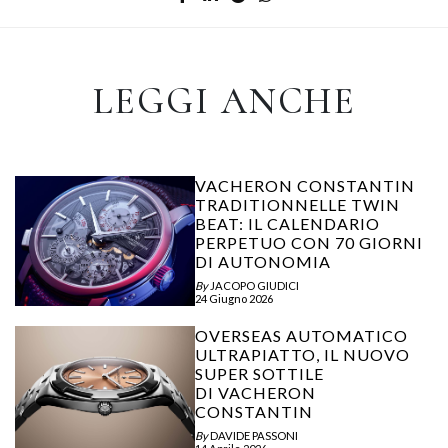
LEGGI ANCHE
VACHERON CONSTANTIN
TRADITIONNELLE TWIN
BEAT: IL CALENDARIO
PERPETUO CON 70 GIORNI
DI AUTONOMIA
By
JACOPO GIUDICI
24 Giugno 2026
OVERSEAS AUTOMATICO
ULTRAPIATTO, IL NUOVO
SUPER SOTTILE
DI VACHERON
CONSTANTIN
By
DAVIDE PASSONI