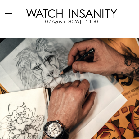
07 Agosto 2026
| h.14:50
Home
/
Hands-On
/
WATCH-INK: Vacheron Constantin Fiftysix Day Date