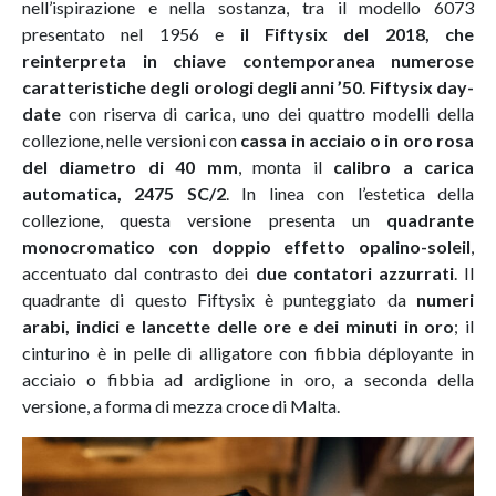
nell’ispirazione e nella sostanza, tra il modello 6073
presentato nel 1956 e
il Fiftysix del 2018, che
reinterpreta in chiave contemporanea numerose
caratteristiche degli orologi degli anni ’50
.
Fiftysix day-
date
con riserva di carica, uno dei quattro modelli della
collezione, nelle versioni con
cassa in acciaio o in oro rosa
del diametro di 40 mm
, monta il
calibro a carica
automatica, 2475 SC/2
. In linea con l’estetica della
collezione, questa versione presenta un
quadrante
monocromatico con doppio effetto opalino-soleil
,
accentuato dal contrasto dei
due contatori azzurrati
. Il
quadrante di questo Fiftysix è punteggiato da
numeri
arabi, indici e lancette delle ore e dei minuti in oro
; il
cinturino è in pelle di alligatore con fibbia déployante in
acciaio o fibbia ad ardiglione in oro, a seconda della
versione, a forma di mezza croce di Malta.