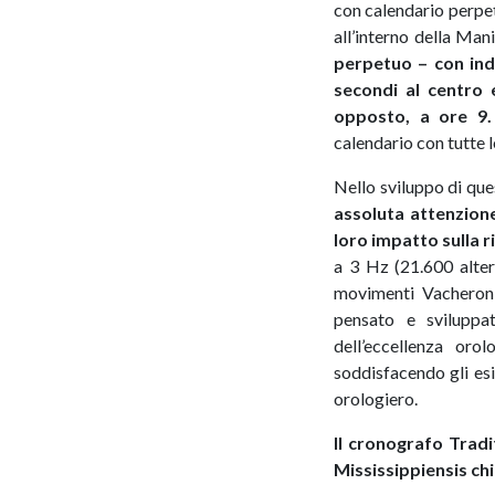
con calendario perpe
all’interno della Man
perpetuo – con indi
secondi al centro 
opposto, a ore 9.
calendario con tutte 
Nello sviluppo di qu
assoluta attenzione 
loro impatto sulla r
a 3 Hz (21.600 alter
movimenti Vacheron C
pensato e sviluppa
dell’eccellenza oro
soddisfacendo gli esi
orologiero.
Il cronografo Tradi
Mississippiensis chi