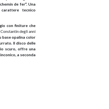
“chemin de fer”. Una
 carattere tecnico
gio con finiture che
n Constantin degli anni
su base opalina color
rrato. Il disco delle
gio scuro, offre una
linconico, a seconda