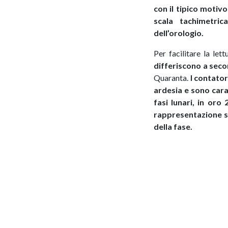
con il tipico motiv
scala tachimetric
dell’orologio.
Per facilitare la lett
differiscono a seco
Quaranta.
I contator
ardesia e sono carat
fasi lunari, in oro
rappresentazione si
della fase.