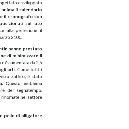
ogettato e sviluppato
anima il calendario
 e il cronografo con
osizionati sul lato
e alla perfezione il
 marzo 2100.
antin hanno prestato
ine di minimizzare il
iere è aumentata da 2,5
li urti. Come tutti i
etro zaffiro, è stato
vra. Questo emblema
ture del segnatempo,
e rinomate nel settore
 pelle di alligatore