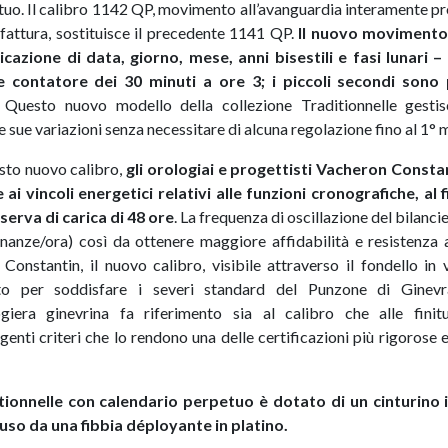
tuo. Il calibro 1142 QP, movimento all’avanguardia interamente pr
ifattura, sostituisce il precedente 1141 QP.
Il nuovo movimento 
cazione di data, giorno, mese, anni bisestili e fasi lunari –
e contatore dei 30 minuti a ore 3; i piccoli secondi sono p
Questo nuovo modello della collezione Traditionnelle gestisc
le sue variazioni senza necessitare di alcuna regolazione fino al 1°
esto nuovo calibro,
gli orologiai e progettisti Vacheron Const
ai vincoli energetici relativi alle funzioni cronografiche, al f
iserva di carica di 48 ore
. La frequenza di oscillazione del bilanc
nanze/ora) così da ottenere maggiore affidabilità e resistenza ag
onstantin, il nuovo calibro, visibile attraverso il fondello in v
to per soddisfare i severi standard del Punzone di Gine
logiera ginevrina fa riferimento sia al calibro che alle fini
genti criteri che lo rendono una delle certificazioni più rigorose 
tionnelle con calendario perpetuo è dotato di un cinturino in
uso da una fibbia déployante in platino.