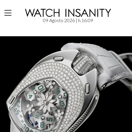
09 Agosto 2026
| h.16:09
Home
/
Timepieces
/
Urwerk: UR-106 Flower Power