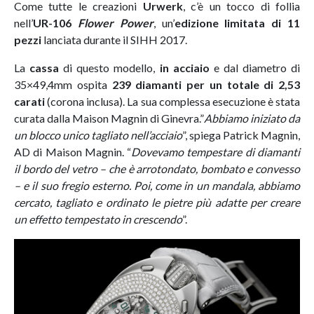
Come tutte le creazioni
Urwerk
, c’è un tocco di follia
nell’
UR-106
Flower Power
, un’
edizione limitata di 11
pezzi
lanciata durante il SIHH 2017.
La
cassa
di questo modello,
in acciaio
e dal diametro di
35×49,4mm ospita
239 diamanti per un totale di 2,53
carati
(corona inclusa). La sua complessa esecuzione è stata
curata dalla Maison Magnin di Ginevra.”
Abbiamo iniziato da
un blocco unico tagliato nell’acciaio
”, spiega Patrick Magnin,
AD di Maison Magnin. “
Dovevamo tempestare di diamanti
il bordo del vetro – che è arrotondato, bombato e convesso
– e il suo fregio esterno. Poi, come in un mandala, abbiamo
cercato, tagliato e ordinato le pietre più adatte per creare
un effetto tempestato in crescendo
”.