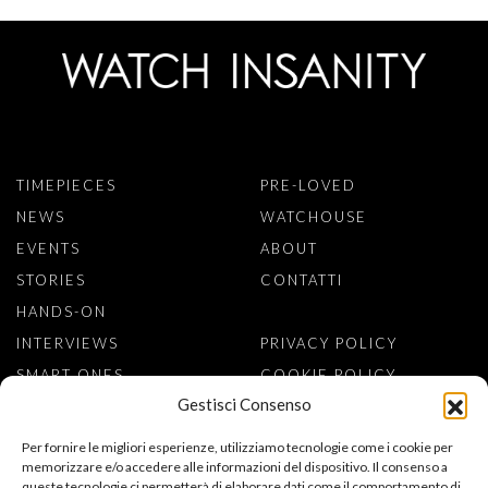
TIMEPIECES
PRE-LOVED
NEWS
WATCHOUSE
EVENTS
ABOUT
STORIES
CONTATTI
HANDS-ON
INTERVIEWS
PRIVACY POLICY
SMART ONES
COOKIE POLICY
Gestisci Consenso
ISCRIVITI ALLA NEWSLETTER
Per fornire le migliori esperienze, utilizziamo tecnologie come i cookie per
memorizzare e/o accedere alle informazioni del dispositivo. Il consenso a
queste tecnologie ci permetterà di elaborare dati come il comportamento di