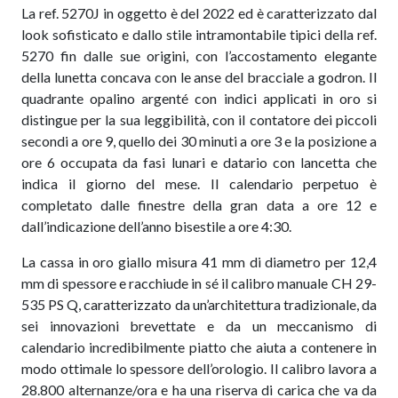
La ref. 5270J in oggetto è del 2022 ed è caratterizzato dal
look sofisticato e dallo stile intramontabile tipici della ref.
5270 fin dalle sue origini, con l’accostamento elegante
della lunetta concava con le anse del bracciale a godron. Il
quadrante opalino argenté con indici applicati in oro si
distingue per la sua leggibilità, con il contatore dei piccoli
secondi a ore 9, quello dei 30 minuti a ore 3 e la posizione a
ore 6 occupata da fasi lunari e datario con lancetta che
indica il giorno del mese. Il calendario perpetuo è
completato dalle finestre della gran data a ore 12 e
dall’indicazione dell’anno bisestile a ore 4:30.
La cassa in oro giallo misura 41 mm di diametro per 12,4
mm di spessore e racchiude in sé il calibro manuale CH 29-
535 PS Q, caratterizzato da un’architettura tradizionale, da
sei innovazioni brevettate e da un meccanismo di
calendario incredibilmente piatto che aiuta a contenere in
modo ottimale lo spessore dell’orologio. Il calibro lavora a
28.800 alternanze/ora e ha una riserva di carica che va da