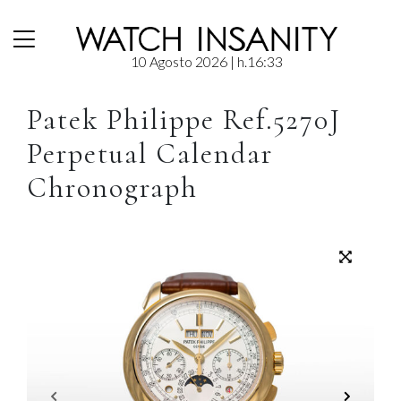
10 Agosto 2026
| h.16:33
Blog Orologi | Storia, Recensioni e Guide sull’Alta Orologeria
/
Pre-Loved
/
Patek Philippe
/ Patek Philippe Ref.5270J Perpetual Calendar Chronograph
Patek Philippe Ref.5270J
Perpetual Calendar
Chronograph