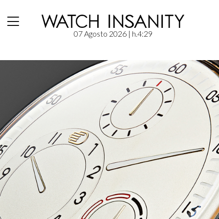
07 Agosto 2026
| h.4:29
Home
/
News
/
Ressence: Type 1 Mr Porter