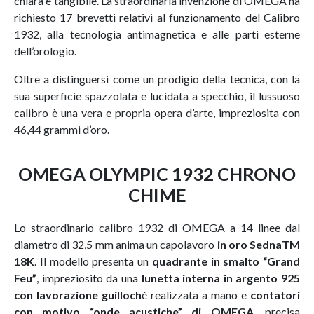
chiara e tangibile. La straordinaria invenzione di OMEGA ha
richiesto 17 brevetti relativi al funzionamento del Calibro
1932, alla tecnologia antimagnetica e alle parti esterne
dell’orologio.
Oltre a distinguersi come un prodigio della tecnica, con la
sua superficie spazzolata e lucidata a specchio, il lussuoso
calibro è una vera e propria opera d’arte, impreziosita con
46,44 grammi d’oro.
OMEGA OLYMPIC 1932 CHRONO
CHIME
Lo straordinario calibro 1932 di OMEGA a 14 linee dal
diametro di 32,5 mm anima un capolavoro
in oro SednaTM
18K
. Il modello presenta un
quadrante in smalto “Grand
Feu”
, impreziosito da una
lunetta interna in argento 925
con lavorazione guilloch
é realizzata a mano e
contatori
con motivo “onde acustiche” di OMEGA
, precisa