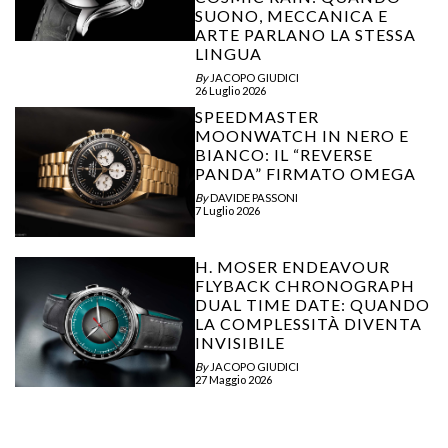
SUONO, MECCANICA E
ARTE PARLANO LA STESSA
LINGUA
By
JACOPO GIUDICI
26 Luglio 2026
SPEEDMASTER
MOONWATCH IN NERO E
BIANCO: IL “REVERSE
PANDA” FIRMATO OMEGA
By
DAVIDE PASSONI
7 Luglio 2026
H. MOSER ENDEAVOUR
FLYBACK CHRONOGRAPH
DUAL TIME DATE: QUANDO
LA COMPLESSITÀ DIVENTA
INVISIBILE
By
JACOPO GIUDICI
27 Maggio 2026