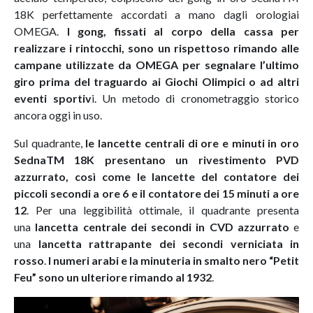
18K perfettamente accordati a mano dagli orologiai
OMEGA.
I gong, fissati al corpo della cassa per
realizzare i rintocchi, sono un rispettoso rimando alle
campane utilizzate da OMEGA per segnalare l’ultimo
giro prima del traguardo ai Giochi Olimpici o ad altri
eventi sportiv
i. Un metodo di cronometraggio storico
ancora oggi in uso.
Sul quadrante,
le lancette centrali di ore e minuti
in oro
SednaTM 18K presentano un rivestimento PVD
azzurrato, così come le lancette del contatore dei
piccoli secondi a ore 6 e il contatore dei 15 minuti a ore
12
. Per una leggibilità ottimale, il quadrante presenta
una
lancetta centrale dei secondi in CVD azzurrato
e
una
lancetta rattrapante dei secondi verniciata in
rosso
.
I numeri arabi e la minuteria in smalto nero “Petit
Feu” sono un ulteriore rimando al 1932
.