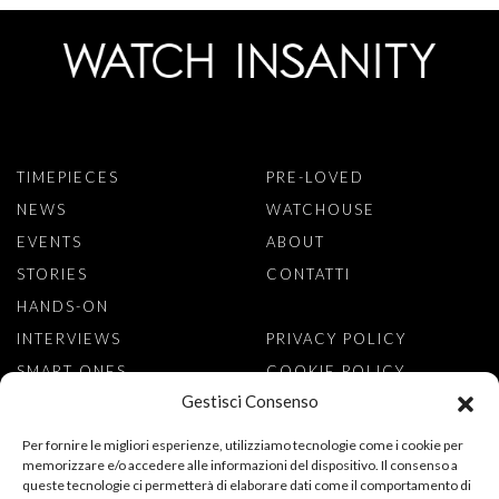
TIMEPIECES
PRE-LOVED
NEWS
WATCHOUSE
EVENTS
ABOUT
STORIES
CONTATTI
HANDS-ON
INTERVIEWS
PRIVACY POLICY
SMART ONES
COOKIE POLICY
Gestisci Consenso
ISCRIVITI ALLA NEWSLETTER
Per fornire le migliori esperienze, utilizziamo tecnologie come i cookie per
memorizzare e/o accedere alle informazioni del dispositivo. Il consenso a
queste tecnologie ci permetterà di elaborare dati come il comportamento di