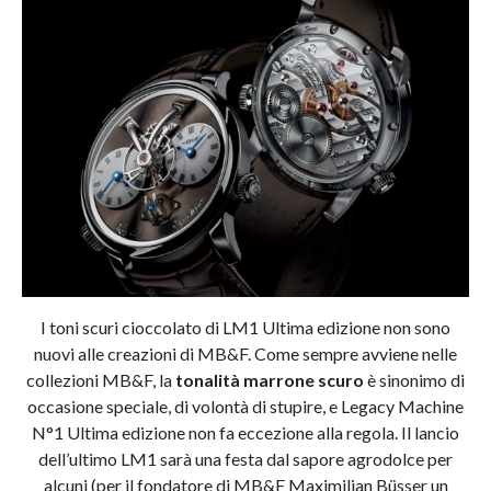
I toni scuri cioccolato di LM1 Ultima edizione non sono
nuovi alle creazioni di MB&F. Come sempre avviene nelle
collezioni MB&F, la
tonalità marrone scuro
è sinonimo di
occasione speciale, di volontà di stupire, e Legacy Machine
N°1 Ultima edizione non fa eccezione alla regola. Il lancio
dell’ultimo LM1 sarà una festa dal sapore agrodolce per
alcuni (per il fondatore di MB&F Maximilian Büsser un