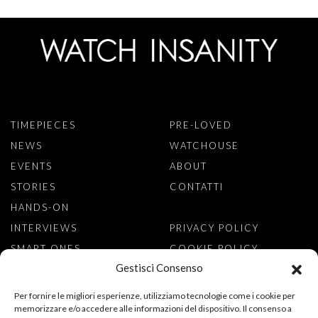
TIMEPIECES
PRE-LOVED
NEWS
WATCHOUSE
EVENTS
ABOUT
STORIES
CONTATTI
HANDS-ON
INTERVIEWS
PRIVACY POLICY
SMART ONES
COOKIE POLICY
Gestisci Consenso
ISCRIVITI ALLA NEWSLETTER
Per fornire le migliori esperienze, utilizziamo tecnologie come i cookie per
memorizzare e/o accedere alle informazioni del dispositivo. Il consenso a