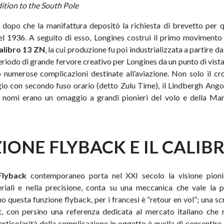
tion to the South Pole
 dopo che la manifattura depositò la richiesta di brevetto per 
l 1936. A seguito di esso, Longines costruì il primo movimento 
alibro 13 ZN
, la cui produzione fu poi industrializzata a partire 
eriodo di grande fervore creativo per Longines da un punto di vist
o numerose complicazioni destinate all’aviazione. Non solo il c
gio con secondo fuso orario (detto Zulu Time), il Lindbergh Ang
i nomi erano un omaggio a grandi pionieri del volo e della Ma
IONE FLYBACK E IL CALIBR
Flyback
contemporaneo porta nel XXI secolo la visione pionieri
iali e nella precisione, conta su una meccanica che vale la p
 questa funzione flyback, per i francesi è “retour en vol”; una sc
, con persino una referenza dedicata al mercato italiano che r
 particolarità della complicazione in oggetto è quella di consentire