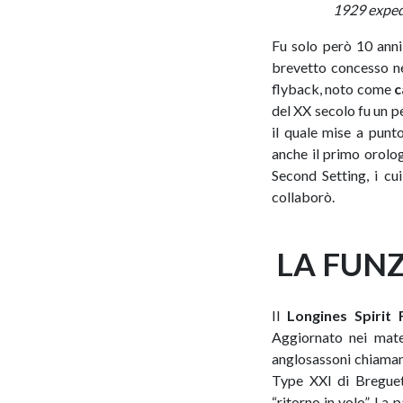
1929 expedi
Fu solo però 10 anni
brevetto concesso ne
flyback, noto come
c
del XX secolo fu un p
il quale mise a punt
anche il primo orolo
Second Setting, i cu
collaborò.
LA FUNZ
Il
Longines Spirit 
Aggiornato nei mater
anglosassoni chiamano
Type XXI di Breguet
“ritorno in volo”. La