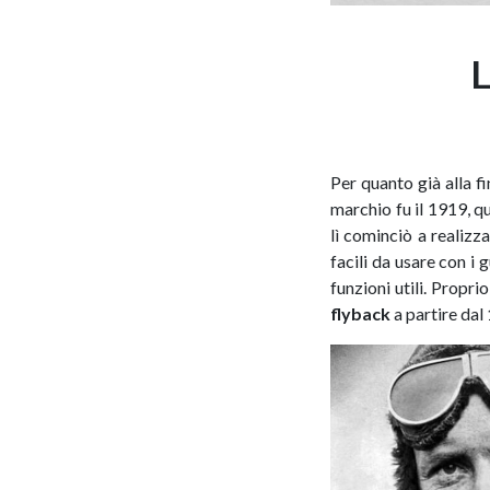
Per quanto già alla fi
marchio fu il 1919, q
lì cominciò a realizz
facili da usare con i
funzioni utili. Propr
flyback
a partire dal