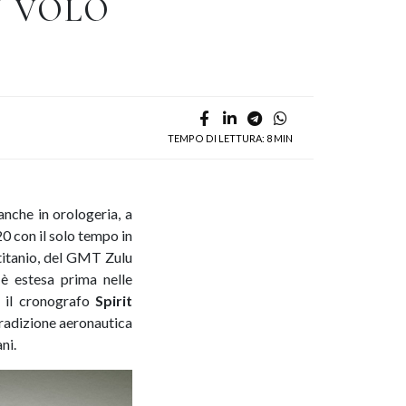
N VOLO
TEMPO DI LETTURA: 8 MIN
anche in orologeria, a
20 con il solo tempo in
 titanio, del GMT Zulu
è estesa prima nelle
, il cronografo
Spirit
 tradizione aeronautica
ani.