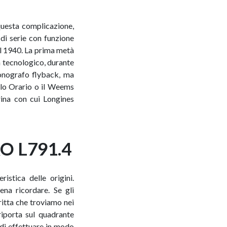
questa complicazione,
di serie con funzione
dal 1940. La prima metà
a tecnologico, durante
ronografo flyback, ma
olo Orario o il Weems
rina con cui Longines
O L791.4
stica delle origini.
ena ricordare. Se gli
ritta che troviamo nei
iporta sul quadrante
 di effettuare in modo