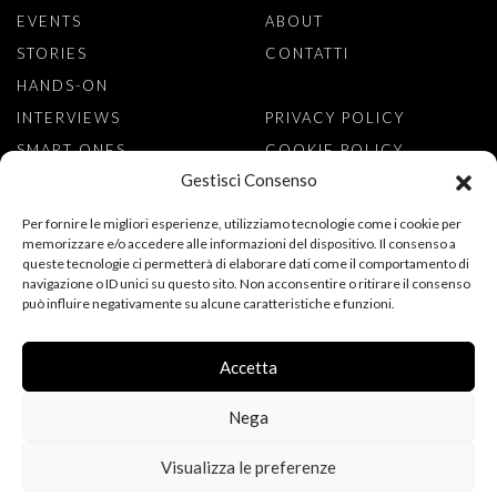
EVENTS
ABOUT
STORIES
CONTATTI
HANDS-ON
INTERVIEWS
PRIVACY POLICY
SMART ONES
COOKIE POLICY
Gestisci Consenso
ISCRIVITI ALLA NEWSLETTER
Per fornire le migliori esperienze, utilizziamo tecnologie come i cookie per
memorizzare e/o accedere alle informazioni del dispositivo. Il consenso a
queste tecnologie ci permetterà di elaborare dati come il comportamento di
navigazione o ID unici su questo sito. Non acconsentire o ritirare il consenso
può influire negativamente su alcune caratteristiche e funzioni.
ACCONSENTO AL TRATTAMENTO DEI MIEI DATI PERSONALI PER
L’ISCRIZIONE ALLA NEWSLETTER, AI SENSI DEL REGOLAMENTO
(UE) 2016/679 (GDPR). DICHIARO DI AVER LETTO
Accetta
L’INFORMATIVA SULLA PRIVACY.
Nega
Visualizza le preferenze
FOLLOW US