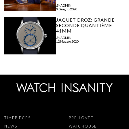
By
ADMIN
9 Giugno 2020
JAQUET DROZ: GRANDE
SECONDE QUANTIÈME
41MM
By
ADMIN
12 Maggio 2020
TIMEPIECES
PRE-LOVED
NEWS
WATCHOUSE