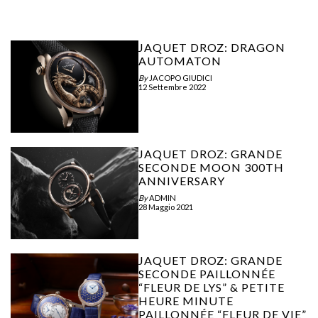
JAQUET DROZ: DRAGON
AUTOMATON
By
JACOPO GIUDICI
12 Settembre 2022
JAQUET DROZ: GRANDE
SECONDE MOON 300TH
ANNIVERSARY
By
ADMIN
28 Maggio 2021
JAQUET DROZ: GRANDE
SECONDE PAILLONNÉE
“FLEUR DE LYS” & PETITE
HEURE MINUTE
PAILLONNÉE “FLEUR DE VIE”