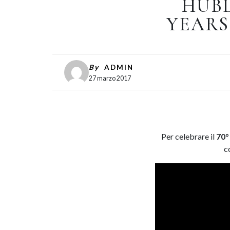
HUBL
YEAR
By
ADMIN
27 marzo 2017
Per celebrare il
70° 
co