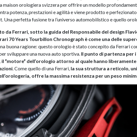
ella maison orologiera svizzera per offrire un modello profondamen
entra potenza, prestazioni e agilità e viene prodotto e perfezionato
. Una perfetta fusione tra l’universo automobilistico e quello orol
o da Ferrari, sotto la guida del Responsabile del design Flavi
ari 70 Years Tourbillon Chronograph è come una delle superc
 una buona ragione: questo orologio è stato concepito da Ferrari con
i per sviluppare una nuova auto sportiva.
Il punto di partenza per i 
l “motore” dell’orologio attorno al quale hanno liberamente
azioni
. Come quello di una Ferrari,
la sua struttura a reticolo, u
ell’orologeria, offre la massima resistenza per un peso minim