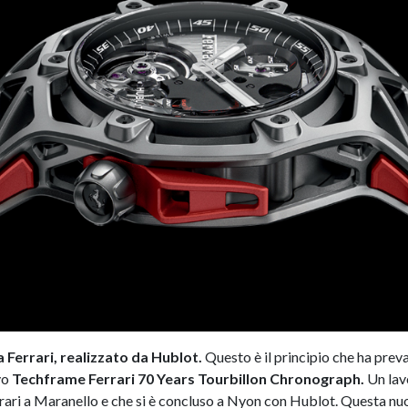
 Ferrari, realizzato da Hublot.
Questo è il principio che ha preva
vo
Techframe Ferrari 70 Years Tourbillon Chronograph.
Un lav
ari a Maranello e che si è concluso a Nyon con Hublot. Questa nuov