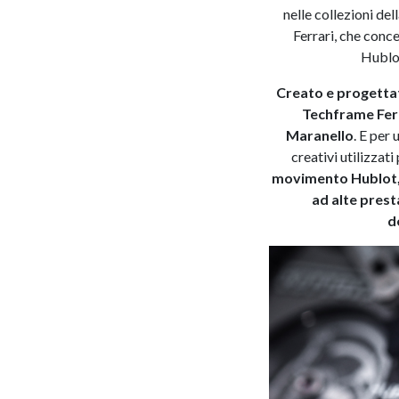
nelle collezioni d
Ferrari, che conc
Hublot
Creato e progettat
Techframe Ferr
Maranello
. E per
creativi utilizzat
movimento Hublot, i
ad alte prest
d