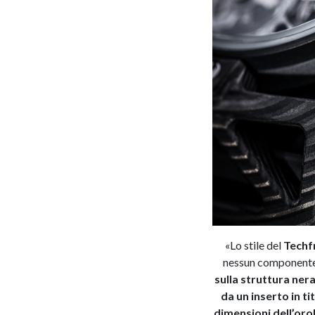
«Lo stile del
Techfr
nessun componente 
sulla struttura ner
da un inserto in t
dimensioni dell’oro