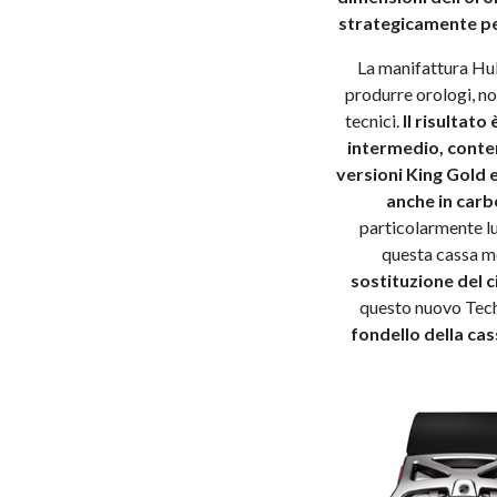
strategicamente per
La manifattura Hub
produrre orologi, no
tecnici.
Il risultat
intermedio, conten
versioni King Gold 
anche in car
particolarmente l
questa cassa mo
sostituzione del 
questo nuovo Tec
fondello della cass