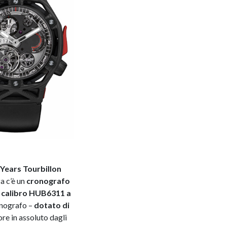
Years Tourbillon
a c’è un
cronografo
o calibro HUB6311 a
onografo –
dotato di
ore in assoluto dagli