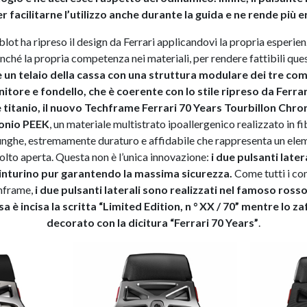
 facilitarne l’utilizzo anche durante la guida e ne rende più e
lot ha ripreso il design da Ferrari applicandovi la propria esperien
nché la propria competenza nei materiali, per rendere fattibili quest
o è un telaio della cassa con una struttura modulare dei tre c
itore e fondello, che è coerente con lo stile ripreso da Ferrari
e titanio, il nuovo Techframe Ferrari 70 Years Tourbillon Ch
bonio PEEK
, un materiale multistrato ipoallergenico realizzato in f
unghe, estremamente duraturo e affidabile che rappresenta un elem
lto aperta. Questa non è l’unica innovazione:
i due pulsanti latera
cinturino pur garantendo la massima sicurezza.
Come tutti i co
hframe,
i due pulsanti laterali sono realizzati nel famoso rosso
a è incisa la scritta “Limited Edition, n ° XX / 70” mentre lo za
decorato con la dicitura “Ferrari 70 Years”
.