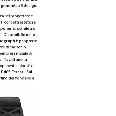
rgonomico il design.
za nel progettare e
i concetti estetici e
omponenti, scheletro
. Disponibile nelle
ronograph è proposto
ibre di carbonio
ento essenziale di
li facilitano la
mponenti colorati di
 P485 Ferrari. Sul
ffiro del fondello è