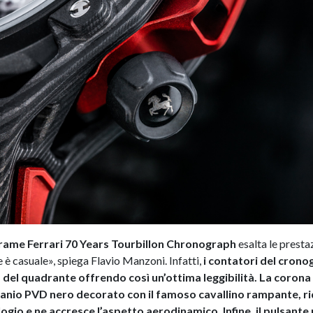
ame Ferrari 70 Years Tourbillon Chronograph
esalta le prestaz
è casuale», spiega Flavio Manzoni. Infatti,
i contatori del crono
a del quadrante offrendo così un’ottima leggibilità. La corona 
itanio PVD nero decorato con il famoso cavallino rampante, r
logio e ne accresce l’aspetto aerodinamico. Infine, il pulsante