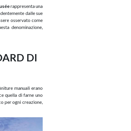
usée
rappresenta una
endentemente dalle sue
 essere osservato come
uesta denominazione,
DARD DI
initure manuali erano
ce quella di farne uno
co per ogni creazione,