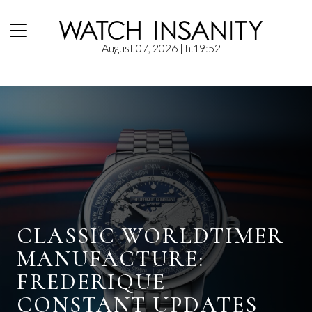
August 07, 2026
| h.19:52
Home
/
World Time
CLASSIC WORLDTIMER
MANUFACTURE:
FREDERIQUE
CONSTANT UPDATES