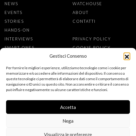
NEWS
WATCHOUSE
EVENTS
ABOUT
STORIES
CONTATTI
HANDS-ON
INTERVIEWS
PRIVACY POLICY
SMART ONES
COOKIE POLICY
Gestisci Consenso
ISCRIVITI ALLA NEWSLETTER
Per fornire le migliori esperienze, utilizziamo tecnologie come i cookie per
memorizzare e/o accedere alle informazioni del dispositivo. Il consenso a
queste tecnologie ci permetterà di elaborare dati come il comportamento di
navigazione o ID unici su questo sito. Non acconsentire o ritirare il consenso
può influire negativamente su alcune caratteristiche e funzioni.
ACCONSENTO AL TRATTAMENTO DEI MIEI DATI PERSONALI PER
L’ISCRIZIONE ALLA NEWSLETTER, AI SENSI DEL REGOLAMENTO
(UE) 2016/679 (GDPR). DICHIARO DI AVER LETTO
Accetta
L’INFORMATIVA SULLA PRIVACY.
Nega
Visualizza le preferenze