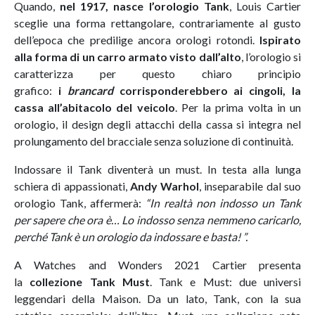
Quando,
nel 1917, nasce l’orologio Tank
, Louis Cartier
sceglie una forma rettangolare, contrariamente al gusto
dell’epoca che predilige ancora orologi rotondi.
Ispirato
alla forma di un carro armato visto dall’alto
, l’orologio si
caratterizza per questo chiaro principio
grafico:
i
brancard
corrisponderebbero ai cingoli, la
cassa all’abitacolo del veicolo
. Per la prima volta in un
orologio, il design degli attacchi della cassa si integra nel
prolungamento del bracciale senza soluzione di continuità.
Indossare il Tank diventerà un must. In testa alla lunga
schiera di appassionati,
Andy Warhol
, inseparabile dal suo
orologio Tank, affermerà:
“In realtà non indosso un Tank
per sapere che ora è… Lo indosso senza nemmeno caricarlo,
perché Tank è un orologio da indossare e basta! ”.
A Watches and Wonders 2021 Cartier presenta
la
collezione Tank Must
. Tank e Must: due universi
leggendari della Maison. Da un lato, Tank, con la sua