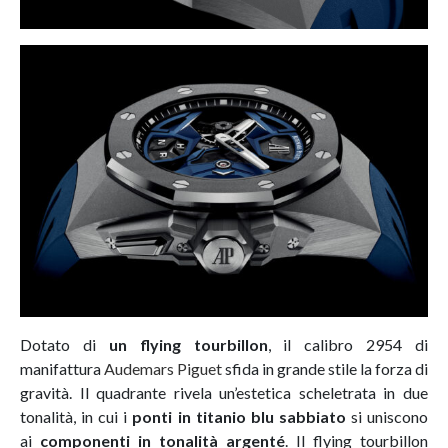
Dotato di
un flying tourbillon
, il calibro 2954 di
manifattura
Audemars Piguet
sfida in grande stile la forza di
gravità. Il quadrante rivela un’estetica scheletrata in due
tonalità, in cui i
ponti in titanio blu sabbiato
si uniscono
ai
componenti in tonalità argenté
. Il flying tourbillon