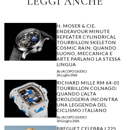
LEGGI ANCHE
H. MOSER & CIE.
ENDEAVOUR MINUTE
REPEATER CYLINDRICAL
TOURBILLON SKELETON
COSMIC RAIN: QUANDO
SUONO, MECCANICA E
ARTE PARLANO LA STESSA
LINGUA
By
JACOPO GIUDICI
26 Luglio 2026
RICHARD MILLE RM 64-01
TOURBILLON COLNAGO:
QUANDO L’ALTA
OROLOGERIA INCONTRA
UNA LEGGENDA DEL
CICLISMO ITALIANO
By
JACOPO GIUDICI
30 Giugno 2026
BREGUET CELEBRA I 225