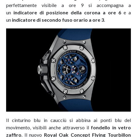
perfettamente visibile a ore 9 si accompagna a
un
indicatore di posizione della corona a ore 6
e a
un
indicatore di secondo fuso orario a ore 3
.
Il cinturino blu in caucciù si abbina ai ponti blu del
movimento, visibili anche attraverso il
fondello in vetro
zaffiro
. Il nuovo
Royal Oak Concept Flying Tourbillon