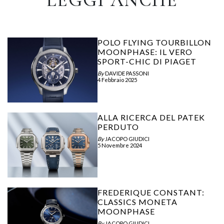
LEGGI ANCHE
POLO FLYING TOURBILLON
MOONPHASE: IL VERO
SPORT-CHIC DI PIAGET
By
DAVIDE PASSONI
4 Febbraio 2025
ALLA RICERCA DEL PATEK
PERDUTO
By
JACOPO GIUDICI
5 Novembre 2024
FREDERIQUE CONSTANT:
CLASSICS MONETA
MOONPHASE
By
JACOPO GIUDICI