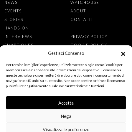
NEWS
WATCHOUSE
EVENTS
ABOUT
STORIES
CONTATTI
HANDS-ON
INTERVIEWS
PRIVACY POLICY
SMART ONES
COOKIE POLICY
Gestisci Consenso
ISCRIVITI ALLA NEWSLETTER
Per fornire le migliori esperienze, utilizziamo tecnologie come i cookie per
memorizzare e/o accedere alle informazioni del dispositivo. Il consenso a
queste tecnologie ci permetterà di elaborare dati come il comportamento di
navigazione o ID unici su questo sito. Non acconsentire o ritirare il consenso
può influire negativamente su alcune caratteristiche e funzioni.
ACCONSENTO AL TRATTAMENTO DEI MIEI DATI PERSONALI PER
L’ISCRIZIONE ALLA NEWSLETTER, AI SENSI DEL REGOLAMENTO
(UE) 2016/679 (GDPR). DICHIARO DI AVER LETTO
Accetta
L’INFORMATIVA SULLA PRIVACY.
Nega
Visualizza le preferenze