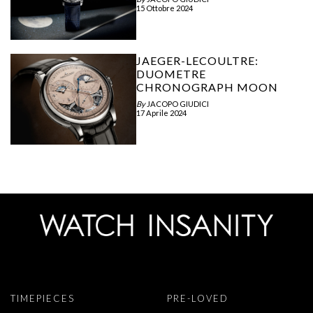
15 Ottobre 2024
JAEGER-LECOULTRE:
DUOMETRE
CHRONOGRAPH MOON
By
JACOPO GIUDICI
17 Aprile 2024
TIMEPIECES
PRE-LOVED