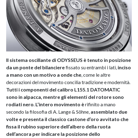
Il sistema oscillante di ODYSSEUS è tenuto in posizione
da un ponte del bilanciere
fissato su entrambi i lati,
inciso
a mano con un motivo a onde che
, come le altre
decorazioni del movimento concilia tradizione e modernità.
Tutti i componenti del calibro L155.1 DATOMATIC
sono in alpacca, mentre gli elementi del rotore sono
rodiati nero
.
L’intero movimento è
rifinito a mano
secondo la filosofia di A. Lange & Söhne,
assemblato due
volte
e presenta il classico castone d’oro avvitato che
fissa il rubino superiore dell’albero della ruota
dell’ancora per indicare la posizione dello