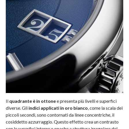
Il
quadrante è in ottone
e presenta più livelli e superfici
diverse. Gli
indici applicati in oro bianco
, come la scala dei
piccoli secondi, sono contornati da linee concentriche, il
cosiddetto azzurraggio. Questo effetto crea un contrasto
con le superfici interne e opache a struttura irregolare del