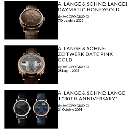
A. LANGE & SÖHNE: LANGE1
DAYMATIC HONEYGOLD
By
JACOPO GIUDICI
7 Dicembre 2025
A. LANGE & SÖHNE:
ZEITWERK DATE PINK
GOLD
By
JACOPO GIUDICI
28 Luglio 2025
A. LANGE & SÖHNE: LANGE
1 “30TH ANNIVERSARY”
By
JACOPO GIUDICI
24 Ottobre 2024