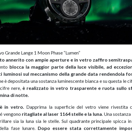
vo Grande Lange 1 Moon Phase “Lumen”
to annerito con ampie aperture e in vetro zaffiro semitrasp
ento
blocca la maggior parte della luce visibile, ad eccezi
ti luminosi sul meccanismo della grande data rendendola f
ine è depositata una sostanza luminescente bianca e su questa le ci
 cifre nere,
è realizzato in vetro trasparente e ruota sullo s
umina di notte.
 è in vetro.
Dapprima la superficie del vetro viene rivestita
hé vengono
ritagliate al laser 1164 stelle e la luna
. Una sostanza 
rillare sia la luna sia le stelle. Sul quadrante principale spicca
della fase lunare.
Dopo essere stata correttamente impos