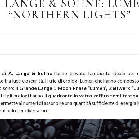
. LANGE & SÖHNE: LUM
“NORTHERN LIGHTS”
n di
A. Lange & Söhne
hanno trovato l’ambiente ideale per 
o tra luce e oscurità. Il trio di orologi Lumen che hanno compost
o sono: il
Grande Lange 1 Moon Phase “Lumen”, Zeitwerk “Lu
utti gli orologi hanno il
quadrante in vetro zaffiro semi-trasp
permette ai numeri di assorbire una quantità sufficiente di energia
l buio per diverse ore.