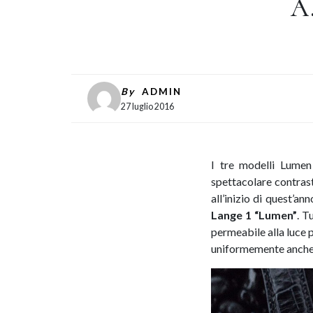
A
By
ADMIN
27 luglio 2016
I tre modelli Lume
spettacolare contrast
all’inizio di quest’ann
Lange 1 “Lumen”
. T
permeabile alla luce 
uniformemente anche a