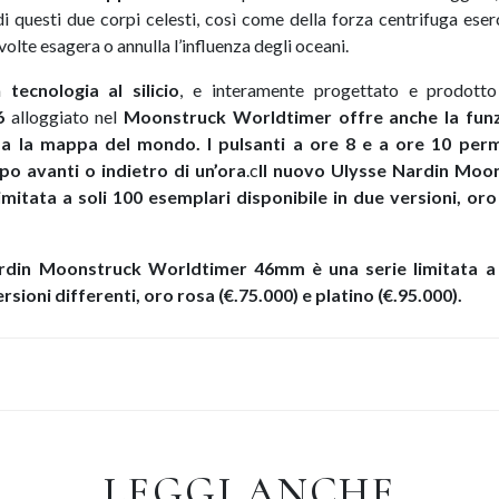
di questi due corpi celesti, così come della forza centrifuga eser
volte esagera o annulla l’influenza degli oceani.
la
tecnologia al silicio
, e interamente progettato e prodotto
6
alloggiato nel
Moonstruck Worldtimer offre anche la funz
da la mappa del mondo. I pulsanti a ore 8 e a ore 10 per
o avanti o indietro di un’ora
.c
Il nuovo Ulysse Nardin Moo
mitata a soli 100 esemplari disponibile in due versioni, oro 
rdin Moonstruck Worldtimer 46mm è una serie limitata a 
rsioni differenti, oro rosa (€.75.000) e platino (€.95.000).
LEGGI ANCHE