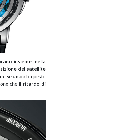
orano insieme: nella
izione del satellite
na
. Separando questo
sione che
il ritardo di