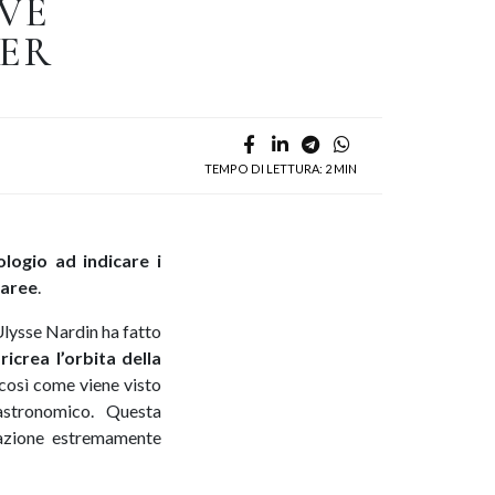
VE
ER
TEMPO DI LETTURA: 2 MIN
ologio ad indicare i
maree
.
Ulysse Nardin ha fatto
icrea l’orbita della
, così come viene visto
astronomico. Questa
cazione estremamente