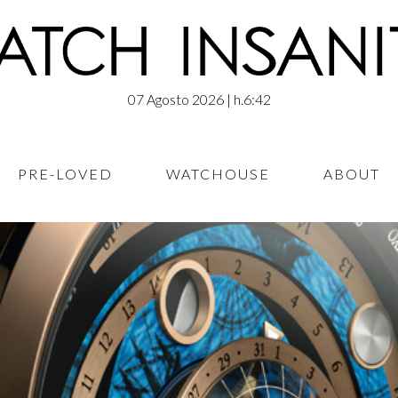
07 Agosto 2026
| h.6:42
PRE-LOVED
WATCHOUSE
ABOUT