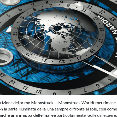
arizione del primo Moonstruck, il Moonstruck Worldtimer rimane 
 la parte illuminata della luna sempre di fronte al sole, così come
anche una mappa delle maree
particolarmente facile da leggere, c