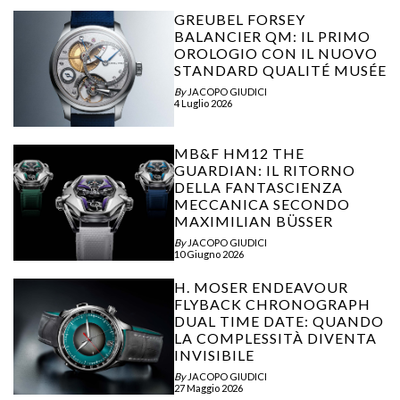
GREUBEL FORSEY
BALANCIER QM: IL PRIMO
OROLOGIO CON IL NUOVO
STANDARD QUALITÉ MUSÉE
By
JACOPO GIUDICI
4 Luglio 2026
MB&F HM12 THE
GUARDIAN: IL RITORNO
DELLA FANTASCIENZA
MECCANICA SECONDO
MAXIMILIAN BÜSSER
By
JACOPO GIUDICI
10 Giugno 2026
H. MOSER ENDEAVOUR
FLYBACK CHRONOGRAPH
DUAL TIME DATE: QUANDO
LA COMPLESSITÀ DIVENTA
INVISIBILE
By
JACOPO GIUDICI
27 Maggio 2026