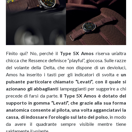
Finito qui? No, perché il
Type 5X Amos
riserva un’altra
chicca che Ressence definisce “playful”, giocosa. Sulle razze
del volante della Delta, che non dispone di un devioluci,
Amos ha inserito i tasti per gli indicatori di svolta e
un
pulsante particolare chiamato “Levati”, con il quale si
azionano gli abbaglianti
lampeggianti per suggerire a chi
precede di farsi da parte.
Il Type 5X Amos è dotato del
supporto in gomma “Levati”, che grazie alla sua forma
anatomica consente al pilota, una volta agganciatavi la
cassa, di indossare l’orologio sul lato del polso
, in modo
da avere il quadrante sempre visibile mentre tiene
saldamente il volante.