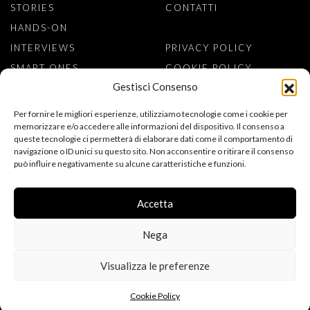
STORIES
CONTATTI
HANDS-ON
INTERVIEWS
PRIVACY POLICY
SMART ONES
COOKIE POLICY
Gestisci Consenso
ISCRIVITI ALLA NEWSLETTER
Per fornire le migliori esperienze, utilizziamo tecnologie come i cookie per
memorizzare e/o accedere alle informazioni del dispositivo. Il consenso a
queste tecnologie ci permetterà di elaborare dati come il comportamento di
navigazione o ID unici su questo sito. Non acconsentire o ritirare il consenso
può influire negativamente su alcune caratteristiche e funzioni.
ACCONSENTO AL TRATTAMENTO DEI MIEI DATI PERSONALI PER
L’ISCRIZIONE ALLA NEWSLETTER, AI SENSI DEL REGOLAMENTO
(UE) 2016/679 (GDPR). DICHIARO DI AVER LETTO
Accetta
L’INFORMATIVA SULLA PRIVACY.
Nega
Visualizza le preferenze
FOLLOW US
Copyright © 2015-2026 Watch Insanity - All rights reserved
Cookie Policy